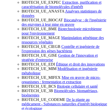
BIOTECH_UE_EXPEC
Extraction, purification et
caractérisation de biomolécules d'intérêt
BIOTECH_UE_ANASTA
Analyses statistiques de
données
BIOTECH_UE_BIOCAT
Biocatalyse : de l'ingénierie
des enzymes à leur mise en œuvre
BIOTECH_UE_BME
Biotechnologie microbienne
pour l'environnement
BIOTECH_UE_MAGE
Manipulation génétique des
ressources végétales
BIOTECH_UE_CIEGB
Contrôle et ingénierie de
l'expression des gènes bactériens
BIOTECH_UE_GISE
Gestion de l'innovation et
stratégie d'entreprise
BIOTECH_UE_EDI
Éthique et droit des innovations
BIOTECH_UE_MIM
Modélisation et ingénierie
métabolique
BIOTECH_UE_MIFEX
Mise en œuvre de micro-
organismes : fermentation et extraction
BIOTECH_UE_BCS
Biologie cellulaire et santé
BIOTECH_UE_3B
Biomolécules, biomatériaux,
bioénergies
BIOTECH_UE_CODEME
De la plante au
médicament - Substances naturelles d'intérêt biologique
et écologique