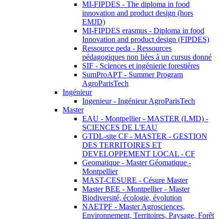
MI-FIPDES - The diploma in food
innovation and product design (hors
EMJD)
MI-FIPDES erasmus - Diploma in food
Innovation and product design (FIPDES)
Ressource peda - Ressources
pédagogiques non liées à un cursus donné
SIF - Sciences et ingénierie forestières
SumProAPT - Summer Program
AgroParisTech
Ingénieur
Ingenieur - Ingénieur AgroParisTech
Master
EAU - Montpellier - MASTER (LMD) -
SCIENCES DE L'EAU
GTDL-site CF - MASTER - GESTION
DES TERRITOIRES ET
DEVELOPPEMENT LOCAL - CF
Geomatique - Master Géomatique -
Montpellier
MAST-CESURE - Césure Master
Master BEE - Montpellier - Master
Biodiversité, écologie, évolution
NAETPF - Master Agrosciences,
Environnement, Territoires, Paysage, Forêt