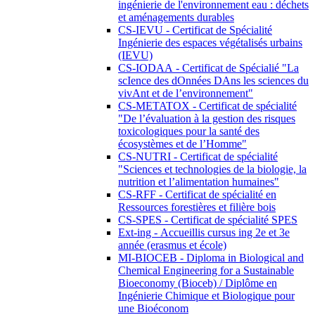
ingénierie de l'environnement eau : déchets
et aménagements durables
CS-IEVU - Certificat de Spécialité
Ingénierie des espaces végétalisés urbains
(IEVU)
CS-IODAA - Certificat de Spécialié "La
scIence des dOnnées DAns les sciences du
vivAnt et de l’environnement"
CS-METATOX - Certificat de spécialité
"De l’évaluation à la gestion des risques
toxicologiques pour la santé des
écosystèmes et de l’Homme"
CS-NUTRI - Certificat de spécialité
"Sciences et technologies de la biologie, la
nutrition et l’alimentation humaines"
CS-RFF - Certificat de spécialité en
Ressources forestières et filière bois
CS-SPES - Certificat de spécialité SPES
Ext-ing - Accueillis cursus ing 2e et 3e
année (erasmus et école)
MI-BIOCEB - Diploma in Biological and
Chemical Engineering for a Sustainable
Bioeconomy (Bioceb) / Diplôme en
Ingénierie Chimique et Biologique pour
une Bioéconom