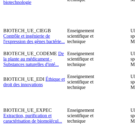
biotechnologie
BIOTECH_UE_CIEGB
Enseignement
U
Contrôle et ingénierie de
scientifique et
sp
l'expression des gènes bactérie...
technique
M
BIOTECH_UE_CODEME
De
Enseignement
U
la plante au médicament -
scientifique et
sp
Substances naturelles d'inté...
technique
M
Enseignement
U
BIOTECH_UE_EDI
Éthique et
scientifique et
sp
droit des innovations
technique
M
BIOTECH_UE_EXPEC
Enseignement
U
Extraction, purification et
scientifique et
sp
caractérisation de biomolécul...
technique
M