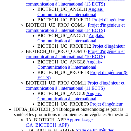
communication à l'international (13 ECTS)
BIOTECH_UC_ANGL11
Anglais-
Communication à l'international
BIOTECH_UC_PROJET11
Projet d'ingénieur
BIOTECH_UE_PROJ_COM14
Projet d'ingénieur et
communication à l'international (14 ECTS)
BIOTECH_UC_ANGL12
Anglais-
Communication à l'international
BIOTECH_UC_PROJET12
Projet d'ingénieur
BIOTECH_UE_PROJ_COM10
Projet d'ingénieur et
communication à l'international (10 ECTS)
BIOTECH_UC_ANGL8
Anglais-
Communication à l'international
BIOTECH_UC_PROJET8
Projet d'ingénieur (8
ECTS)
BIOTECH_UE_PROJ_COM11
Projet d'ingénieur et
communication à l'international (11 ECTS)
BIOTECH_UC_ANGL9
Anglais-
Communication à l'international
BIOTECH_UC_PROJET9
Projet d'ingénieur
IDF3A_BIOTECH_S4
Biologie et biotechnologies pour la
santé et les productions microbiennes ou végétales Semestre 4
3A_BIOTECH_APP
Apprentissage
(3A_BIOTECH_APP)
_3A_BIOTECH_STAGE
Stage de fin d'études