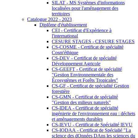
SILAT - MS Systèmes d'informations
localisées pour l'aménagement des
territoires
Catalogue 2022 - 2023
Diplôme d'établissement
CEI - Certificat d'Expérience à
l'international
CESURE STAGES - CESURE STAGES
CS-COSME - Certificat de spécialité
Cosm'éthique
CS-DEV - Certificat de spécialité
Développement Agricole
CS-GEEFT - Certificat de spécialité
"Gestion Environnementale des
Écosystèmes et Forêts Tropicales"
CS-GF - Certificat de spécialité Gestion
forestière
CS-GMN - Certificat de spécialité
"Gestion des milieux naturels"
CS-IDEA - Certificat de spécialité
ingénierie de l'environnement eau : déchets
et aménagements durables
CS-IEVU - Certificat de Spécialité IEVU
CS-IODAA - Certificat de Spécialié "La
scIence des dOnnées DAns les sciences du