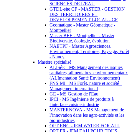
SCIENCES DE L'EAU
GTDL-site CF - MASTER - GESTION
DES TERRITOIRES ET
DEVELOPPEMENT LOCAL - CF
Geomatique - Master Géomatique -
Montpellier
Master BEE - Montpellier - Master
Biodiversité, écologie, évolution
NAETPF - Master Agrosciences,
Environnement, Territoires, Paysage, Forêt
- Nancy
Mastère spécialisé
ALISéE - MS Management des risques
sanitaires, alimentaires, environnementaux
(ALImentation Santé Environnement)
FNS-MI - MS Forêt, nature et société -
Management international
GE - MS Gestion de l'Eau
IPCI - MS Ingénierie de produits à
l'interface cuisine-industrie
MASTERNOVA - MS Management de
l’innovation dans les agro-activités et les
bio-industries
OPT ENG - IEM WATER FOR ALL
OPT FR - IEM EAU POUR TOUS