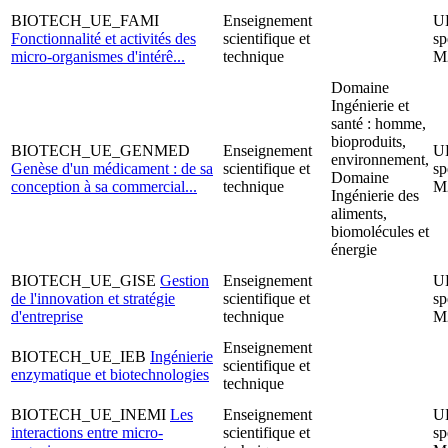
BIOTECH_UE_FAMI
Enseignement
U
Fonctionnalité et activités des
scientifique et
sp
micro-organismes d'intérê...
technique
M
Domaine
Ingénierie et
santé : homme,
bioproduits,
BIOTECH_UE_GENMED
Enseignement
U
environnement,
Genèse d'un médicament : de sa
scientifique et
sp
Domaine
conception à sa commercial...
technique
M
Ingénierie des
aliments,
biomolécules et
énergie
BIOTECH_UE_GISE
Gestion
Enseignement
U
de l'innovation et stratégie
scientifique et
sp
d'entreprise
technique
M
Enseignement
BIOTECH_UE_IEB
Ingénierie
scientifique et
enzymatique et biotechnologies
technique
BIOTECH_UE_INEMI
Les
Enseignement
U
interactions entre micro-
scientifique et
sp