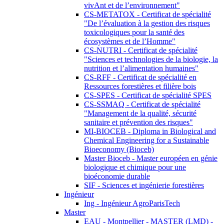
vivAnt et de l’environnement"
CS-METATOX - Certificat de spécialité
"De l’évaluation à la gestion des risques
toxicologiques pour la santé des
écosystèmes et de l’Homme"
CS-NUTRI - Certificat de spécialité
"Sciences et technologies de la biologie, la
nutrition et l’alimentation humaines"
CS-RFF - Certificat de spécialité en
Ressources forestières et filière bois
CS-SPES - Certificat de spécialité SPES
CS-SSMAQ - Certificat de spécialité
"Management de la qualité, sécurité
sanitaire et prévention des risques"
MI-BIOCEB - Diploma in Biological and
Chemical Engineering for a Sustainable
Bioeconomy (Bioceb)
Master Bioceb - Master européen en génie
biologique et chimique pour une
bioéconomie durable
SIF - Sciences et ingénierie forestières
Ingénieur
Ing - Ingénieur AgroParisTech
Master
EAU - Montpellier - MASTER (LMD) -