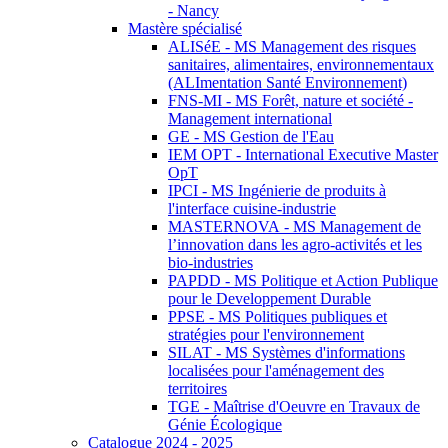
- Nancy
Mastère spécialisé
ALISéE - MS Management des risques
sanitaires, alimentaires, environnementaux
(ALImentation Santé Environnement)
FNS-MI - MS Forêt, nature et société -
Management international
GE - MS Gestion de l'Eau
IEM OPT - International Executive Master
OpT
IPCI - MS Ingénierie de produits à
l'interface cuisine-industrie
MASTERNOVA - MS Management de
l’innovation dans les agro-activités et les
bio-industries
PAPDD - MS Politique et Action Publique
pour le Developpement Durable
PPSE - MS Politiques publiques et
stratégies pour l'environnement
SILAT - MS Systèmes d'informations
localisées pour l'aménagement des
territoires
TGE - Maîtrise d'Oeuvre en Travaux de
Génie Écologique
Catalogue 2024 - 2025