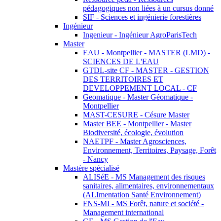
pédagogiques non liées à un cursus donné
SIF - Sciences et ingénierie forestières
Ingénieur
Ingenieur - Ingénieur AgroParisTech
Master
EAU - Montpellier - MASTER (LMD) -
SCIENCES DE L'EAU
GTDL-site CF - MASTER - GESTION
DES TERRITOIRES ET
DEVELOPPEMENT LOCAL - CF
Geomatique - Master Géomatique -
Montpellier
MAST-CESURE - Césure Master
Master BEE - Montpellier - Master
Biodiversité, écologie, évolution
NAETPF - Master Agrosciences,
Environnement, Territoires, Paysage, Forêt
- Nancy
Mastère spécialisé
ALISéE - MS Management des risques
sanitaires, alimentaires, environnementaux
(ALImentation Santé Environnement)
FNS-MI - MS Forêt, nature et société -
Management international