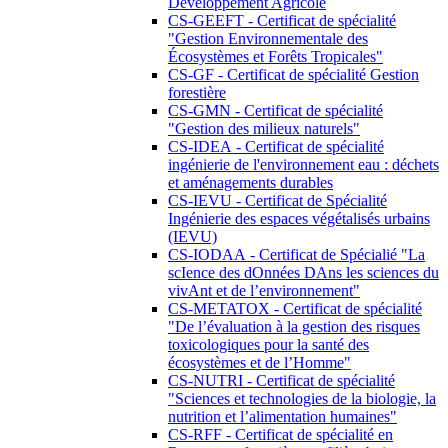
Développement Agricole
CS-GEEFT - Certificat de spécialité
"Gestion Environnementale des
Écosystèmes et Forêts Tropicales"
CS-GF - Certificat de spécialité Gestion
forestière
CS-GMN - Certificat de spécialité
"Gestion des milieux naturels"
CS-IDEA - Certificat de spécialité
ingénierie de l'environnement eau : déchets
et aménagements durables
CS-IEVU - Certificat de Spécialité
Ingénierie des espaces végétalisés urbains
(IEVU)
CS-IODAA - Certificat de Spécialié "La
scIence des dOnnées DAns les sciences du
vivAnt et de l’environnement"
CS-METATOX - Certificat de spécialité
"De l’évaluation à la gestion des risques
toxicologiques pour la santé des
écosystèmes et de l’Homme"
CS-NUTRI - Certificat de spécialité
"Sciences et technologies de la biologie, la
nutrition et l’alimentation humaines"
CS-RFF - Certificat de spécialité en