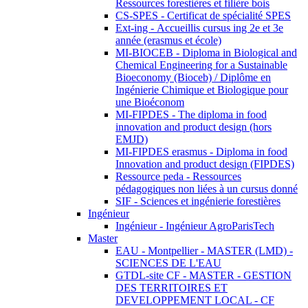
Ressources forestières et filière bois
CS-SPES - Certificat de spécialité SPES
Ext-ing - Accueillis cursus ing 2e et 3e
année (erasmus et école)
MI-BIOCEB - Diploma in Biological and
Chemical Engineering for a Sustainable
Bioeconomy (Bioceb) / Diplôme en
Ingénierie Chimique et Biologique pour
une Bioéconom
MI-FIPDES - The diploma in food
innovation and product design (hors
EMJD)
MI-FIPDES erasmus - Diploma in food
Innovation and product design (FIPDES)
Ressource peda - Ressources
pédagogiques non liées à un cursus donné
SIF - Sciences et ingénierie forestières
Ingénieur
Ingénieur - Ingénieur AgroParisTech
Master
EAU - Montpellier - MASTER (LMD) -
SCIENCES DE L'EAU
GTDL-site CF - MASTER - GESTION
DES TERRITOIRES ET
DEVELOPPEMENT LOCAL - CF