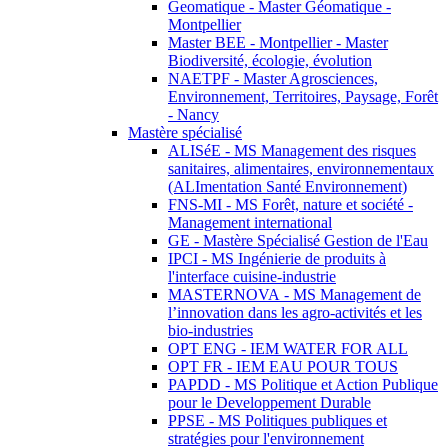
Geomatique - Master Géomatique -
Montpellier
Master BEE - Montpellier - Master
Biodiversité, écologie, évolution
NAETPF - Master Agrosciences,
Environnement, Territoires, Paysage, Forêt
- Nancy
Mastère spécialisé
ALISéE - MS Management des risques
sanitaires, alimentaires, environnementaux
(ALImentation Santé Environnement)
FNS-MI - MS Forêt, nature et société -
Management international
GE - Mastère Spécialisé Gestion de l'Eau
IPCI - MS Ingénierie de produits à
l'interface cuisine-industrie
MASTERNOVA - MS Management de
l’innovation dans les agro-activités et les
bio-industries
OPT ENG - IEM WATER FOR ALL
OPT FR - IEM EAU POUR TOUS
PAPDD - MS Politique et Action Publique
pour le Developpement Durable
PPSE - MS Politiques publiques et
stratégies pour l'environnement