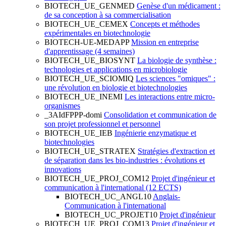
BIOTECH_UE_GENMED
Genèse d'un médicament :
de sa conception à sa commercialisation
BIOTECH_UE_CEMEX
Concepts et méthodes
expérimentales en biotechnologie
BIOTECH-UE-MEDAPP
Mission en entreprise
d'apprentissage (4 semaines)
BIOTECH_UE_BIOSYNT
La biologie de synthèse :
technologies et applications en microbiologie
BIOTECH_UE_SCIOMIQ
Les sciences "omiques" :
une révolution en biologie et biotechnologies
BIOTECH_UE_INEMI
Les interactions entre micro-
organismes
_3AIdFPPP-domi
Consolidation et communication de
son projet professionnel et personnel
BIOTECH_UE_IEB
Ingénierie enzymatique et
biotechnologies
BIOTECH_UE_STRATEX
Stratégies d'extraction et
de séparation dans les bio-industries : évolutions et
innovations
BIOTECH_UE_PROJ_COM12
Projet d'ingénieur et
communication à l'international (12 ECTS)
BIOTECH_UC_ANGL10
Anglais-
Communication à l'international
BIOTECH_UC_PROJET10
Projet d'ingénieur
BIOTECH_UE_PROJ_COM13
Projet d'ingénieur et