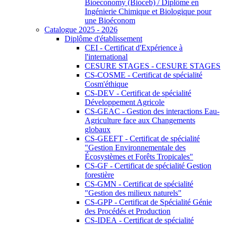
Bioeconomy (Bioceb) / Diplôme en
Ingénierie Chimique et Biologique pour
une Bioéconom
Catalogue 2025 - 2026
Diplôme d'établissement
CEI - Certificat d'Expérience à
l'international
CESURE STAGES - CESURE STAGES
CS-COSME - Certificat de spécialité
Cosm'éthique
CS-DEV - Certificat de spécialité
Développement Agricole
CS-GEAC - Gestion des interactions Eau-
Agriculture face aux Changements
globaux
CS-GEEFT - Certificat de spécialité
"Gestion Environnementale des
Écosystèmes et Forêts Tropicales"
CS-GF - Certificat de spécialité Gestion
forestière
CS-GMN - Certificat de spécialité
"Gestion des milieux naturels"
CS-GPP - Certificat de Spécialité Génie
des Procédés et Production
CS-IDEA - Certificat de spécialité