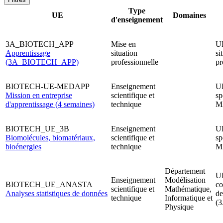
Type
UE
Domaines
d'enseignement
3A_BIOTECH_APP
Mise en
U
Apprentissage
situation
si
(3A_BIOTECH_APP)
professionnelle
pr
BIOTECH-UE-MEDAPP
Enseignement
U
Mission en entreprise
scientifique et
sp
d'apprentissage (4 semaines)
technique
M
BIOTECH_UE_3B
Enseignement
U
Biomolécules, biomatériaux,
scientifique et
sp
bioénergies
technique
M
Département
UE
Enseignement
Modélisation
BIOTECH_UE_ANASTA
c
scientifique et
Mathématique,
Analyses statistiques de données
de
technique
Informatique et
(3
Physique