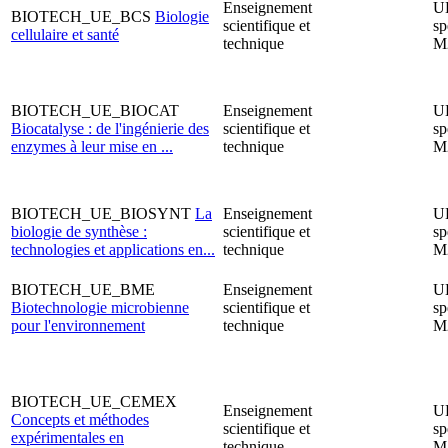
Enseignement
U
BIOTECH_UE_BCS
Biologie
scientifique et
sp
cellulaire et santé
technique
M
BIOTECH_UE_BIOCAT
Enseignement
U
Biocatalyse : de l'ingénierie des
scientifique et
sp
enzymes à leur mise en ...
technique
M
BIOTECH_UE_BIOSYNT
La
Enseignement
U
biologie de synthèse :
scientifique et
sp
technologies et applications en...
technique
M
BIOTECH_UE_BME
Enseignement
U
Biotechnologie microbienne
scientifique et
sp
pour l'environnement
technique
M
BIOTECH_UE_CEMEX
Enseignement
U
Concepts et méthodes
scientifique et
sp
expérimentales en
technique
M