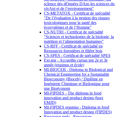
scIence des dOnnées DAns les sciences du
vivAnt et de l’environnement"
CS-METATOX - Certificat de spécialité
"De l’évaluation à la gestion des risques
toxicologiques pour la santé des
écosystèmes et de l’Homme"
CS-NUTRI - Certificat de spécialité
"Sciences et technologies de la biologie, la
nutrition et l’alimentation humaines"
CS-RFF - Certificat de spécialité en
Ressources forestières et filière bois
CS-SPES - Certificat de spécialité SPES
Ext-ing - Accueillis cursus ing 2e et 3e
année (erasmus et école)
MI-BIOCEB - Diploma in Biological and
Chemical Engineering for a Sustainable
Bioeconomy (Bioceb) / Diplôme en
Ingénierie Chimique et Biologique pour
une Bioéconom
MI-FIPDES - The diploma in food
innovation and product design (hors
EMJD)
MI-FIPDES erasmus - Diploma in food
Innovation and product design (FIPDES)
Ressource peda - Ressources