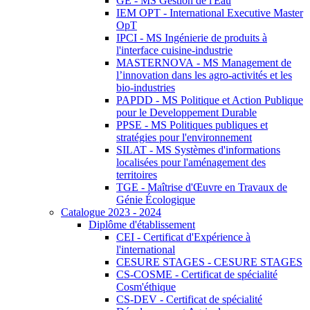
GE - MS Gestion de l'Eau
IEM OPT - International Executive Master
OpT
IPCI - MS Ingénierie de produits à
l'interface cuisine-industrie
MASTERNOVA - MS Management de
l’innovation dans les agro-activités et les
bio-industries
PAPDD - MS Politique et Action Publique
pour le Developpement Durable
PPSE - MS Politiques publiques et
stratégies pour l'environnement
SILAT - MS Systèmes d'informations
localisées pour l'aménagement des
territoires
TGE - Maîtrise d'Œuvre en Travaux de
Génie Écologique
Catalogue 2023 - 2024
Diplôme d'établissement
CEI - Certificat d'Expérience à
l'international
CESURE STAGES - CESURE STAGES
CS-COSME - Certificat de spécialité
Cosm'éthique
CS-DEV - Certificat de spécialité