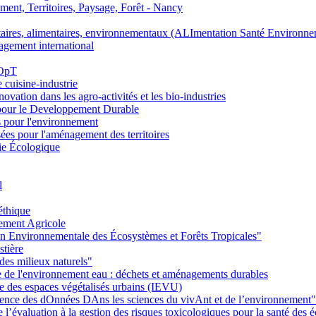
nt, Territoires, Paysage, Forêt - Nancy
ires, alimentaires, environnementaux (ALImentation Santé Environne
agement international
 OpT
e cuisine-industrie
n dans les agro-activités et les bio-industries
pour le Developpement Durable
s pour l'environnement
es pour l'aménagement des territoires
ie Écologique
l
éthique
ement Agricole
on Environnementale des Écosystèmes et Forêts Tropicales"
stière
des milieux naturels"
ie de l'environnement eau : déchets et aménagements durables
ie des espaces végétalisés urbains (IEVU)
Ience des dOnnées DAns les sciences du vivAnt et de l’environnement"
’évaluation à la gestion des risques toxicologiques pour la santé des