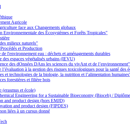
l
éthique
ement Agricole
griculture face aux Changements globaux
on Environnementale des Écosystèmes et Forêts Tropicales"
stière
des milieux naturels"
 Procédés et Production
ie de l'environnement eau : déchets et aménagements durables
ie des espaces végétalisés urbains (IEVU)
Ience des dOnnées DAns les sciences du vivAnt et de l’environnement"
’évaluation à la gestion des risques toxicologiques pour la santé des
 et technologies de la biologie, la nutrition et l’alimentation humaines
s forestières et filière bois
e (erasmus et école)
emical Engineering for a Sustainable Bioeconomy (Bioceb) / Diplôme
on and product design (hors EMJD)
vation and product design (FIPDES)
on liées à un cursus donné
Tech