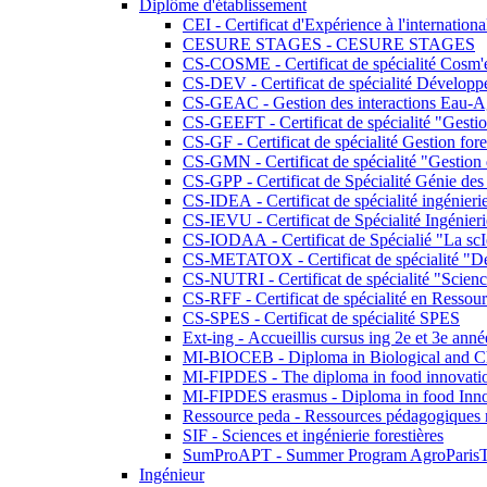
Diplôme d'établissement
CEI - Certificat d'Expérience à l'internationa
CESURE STAGES - CESURE STAGES
CS-COSME - Certificat de spécialité Cosm'
CS-DEV - Certificat de spécialité Développ
CS-GEAC - Gestion des interactions Eau-A
CS-GEEFT - Certificat de spécialité "Gesti
CS-GF - Certificat de spécialité Gestion fore
CS-GMN - Certificat de spécialité "Gestion 
CS-GPP - Certificat de Spécialité Génie des
CS-IDEA - Certificat de spécialité ingénier
CS-IEVU - Certificat de Spécialité Ingénier
CS-IODAA - Certificat de Spécialié "La sc
CS-METATOX - Certificat de spécialité "De l
CS-NUTRI - Certificat de spécialité "Sciences
CS-RFF - Certificat de spécialité en Ressource
CS-SPES - Certificat de spécialité SPES
Ext-ing - Accueillis cursus ing 2e et 3e anné
MI-BIOCEB - Diploma in Biological and Ch
MI-FIPDES - The diploma in food innovati
MI-FIPDES erasmus - Diploma in food Inno
Ressource peda - Ressources pédagogiques n
SIF - Sciences et ingénierie forestières
SumProAPT - Summer Program AgroParis
Ingénieur