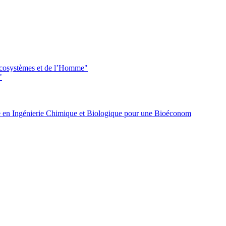
 écosystèmes et de l’Homme"
"
 en Ingénierie Chimique et Biologique pour une Bioéconom