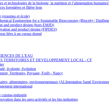
 et technologies de la biologie, la nutrition et l’alimentation humaines
s forestières et filière bois
e (erasmus et école)
emical Engineering for a Sustainable Bioeconomy (Bioceb) / Diplôme
on and product design (hors EMJD)
vation and product design (FIPDES)
on liées à un cursus donné
SCIENCES DE L'EAU
 DES TERRITOIRES ET DEVELOPPEMENT LOCAL - CF
ier
ité, écologie, évolution
nt, Territoires, Paysage, Forêt - Nancy
ires, alimentaires, environnementaux (ALImentation Santé Environne
agement international
e cuisine-industrie
n dans les agro-activités et les bio-industries