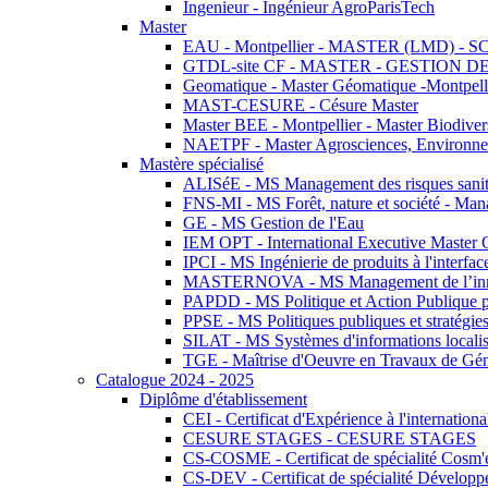
Ingenieur - Ingénieur AgroParisTech
Master
EAU - Montpellier - MASTER (LMD) - 
GTDL-site CF - MASTER - GESTION
Geomatique - Master Géomatique -Montpell
MAST-CESURE - Césure Master
Master BEE - Montpellier - Master Biodivers
NAETPF - Master Agrosciences, Environneme
Mastère spécialisé
ALISéE - MS Management des risques sanita
FNS-MI - MS Forêt, nature et société - Man
GE - MS Gestion de l'Eau
IEM OPT - International Executive Master
IPCI - MS Ingénierie de produits à l'interfac
MASTERNOVA - MS Management de l’innovatio
PAPDD - MS Politique et Action Publique 
PPSE - MS Politiques publiques et stratégie
SILAT - MS Systèmes d'informations localisé
TGE - Maîtrise d'Oeuvre en Travaux de Gé
Catalogue 2024 - 2025
Diplôme d'établissement
CEI - Certificat d'Expérience à l'internationa
CESURE STAGES - CESURE STAGES
CS-COSME - Certificat de spécialité Cosm'
CS-DEV - Certificat de spécialité Développ