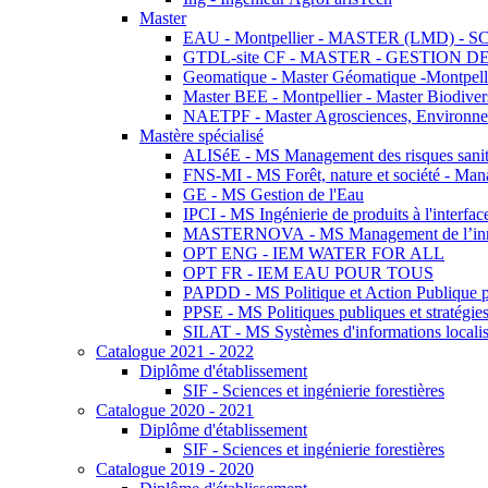
Master
EAU - Montpellier - MASTER (LMD) - 
GTDL-site CF - MASTER - GESTION
Geomatique - Master Géomatique -Montpell
Master BEE - Montpellier - Master Biodivers
NAETPF - Master Agrosciences, Environneme
Mastère spécialisé
ALISéE - MS Management des risques sanita
FNS-MI - MS Forêt, nature et société - Man
GE - MS Gestion de l'Eau
IPCI - MS Ingénierie de produits à l'interfac
MASTERNOVA - MS Management de l’innovatio
OPT ENG - IEM WATER FOR ALL
OPT FR - IEM EAU POUR TOUS
PAPDD - MS Politique et Action Publique 
PPSE - MS Politiques publiques et stratégie
SILAT - MS Systèmes d'informations localisé
Catalogue 2021 - 2022
Diplôme d'établissement
SIF - Sciences et ingénierie forestières
Catalogue 2020 - 2021
Diplôme d'établissement
SIF - Sciences et ingénierie forestières
Catalogue 2019 - 2020