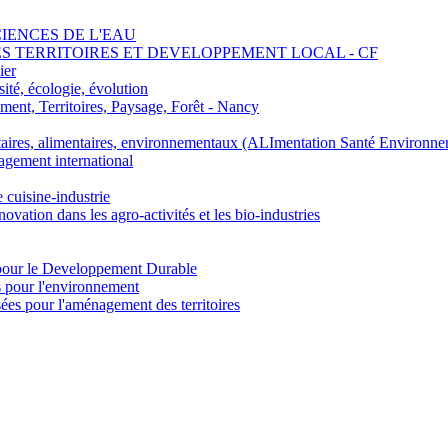
SCIENCES DE L'EAU
 DES TERRITOIRES ET DEVELOPPEMENT LOCAL - CF
ier
ité, écologie, évolution
nt, Territoires, Paysage, Forêt - Nancy
ires, alimentaires, environnementaux (ALImentation Santé Environne
agement international
e cuisine-industrie
n dans les agro-activités et les bio-industries
pour le Developpement Durable
s pour l'environnement
es pour l'aménagement des territoires