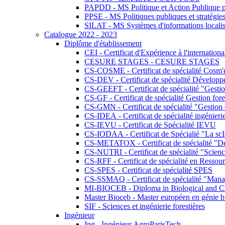
PAPDD - MS Politique et Action Publique 
PPSE - MS Politiques publiques et stratégie
SILAT - MS Systèmes d'informations localisé
Catalogue 2022 - 2023
Diplôme d'établissement
CEI - Certificat d'Expérience à l'internationa
CESURE STAGES - CESURE STAGES
CS-COSME - Certificat de spécialité Cosm'
CS-DEV - Certificat de spécialité Développ
CS-GEEFT - Certificat de spécialité "Gesti
CS-GF - Certificat de spécialité Gestion fore
CS-GMN - Certificat de spécialité "Gestion 
CS-IDEA - Certificat de spécialité ingénier
CS-IEVU - Certificat de Spécialité IEVU
CS-IODAA - Certificat de Spécialié "La sc
CS-METATOX - Certificat de spécialité "De l
CS-NUTRI - Certificat de spécialité "Sciences
CS-RFF - Certificat de spécialité en Ressource
CS-SPES - Certificat de spécialité SPES
CS-SSMAQ - Certificat de spécialité "Managem
MI-BIOCEB - Diploma in Biological and Ch
Master Bioceb - Master européen en génie b
SIF - Sciences et ingénierie forestières
Ingénieur
Ing - Ingénieur AgroParisTech