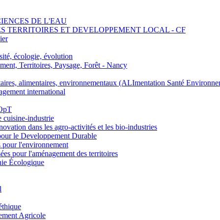
SCIENCES DE L'EAU
 DES TERRITOIRES ET DEVELOPPEMENT LOCAL - CF
ier
ité, écologie, évolution
nt, Territoires, Paysage, Forêt - Nancy
ires, alimentaires, environnementaux (ALImentation Santé Environne
agement international
 OpT
e cuisine-industrie
n dans les agro-activités et les bio-industries
pour le Developpement Durable
s pour l'environnement
es pour l'aménagement des territoires
nie Écologique
l
éthique
ement Agricole