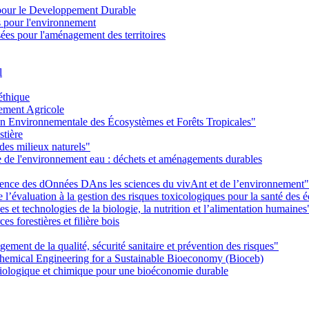
pour le Developpement Durable
s pour l'environnement
es pour l'aménagement des territoires
l
éthique
ement Agricole
on Environnementale des Écosystèmes et Forêts Tropicales"
stière
des milieux naturels"
ie de l'environnement eau : déchets et aménagements durables
Ience des dOnnées DAns les sciences du vivAnt et de l’environnement"
’évaluation à la gestion des risques toxicologiques pour la santé des
 et technologies de la biologie, la nutrition et l’alimentation humaines
s forestières et filière bois
ent de la qualité, sécurité sanitaire et prévention des risques"
emical Engineering for a Sustainable Bioeconomy (Bioceb)
iologique et chimique pour une bioéconomie durable