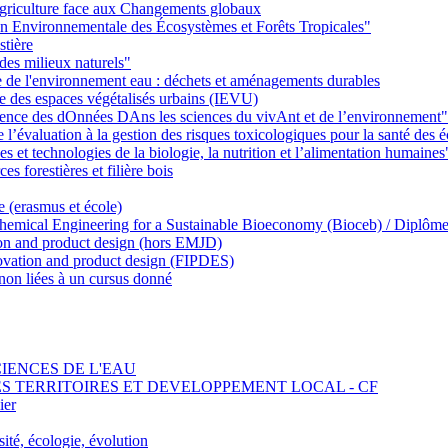
griculture face aux Changements globaux
on Environnementale des Écosystèmes et Forêts Tropicales"
stière
des milieux naturels"
ie de l'environnement eau : déchets et aménagements durables
ie des espaces végétalisés urbains (IEVU)
Ience des dOnnées DAns les sciences du vivAnt et de l’environnement"
’évaluation à la gestion des risques toxicologiques pour la santé des
 et technologies de la biologie, la nutrition et l’alimentation humaines
s forestières et filière bois
e (erasmus et école)
emical Engineering for a Sustainable Bioeconomy (Bioceb) / Diplôme
on and product design (hors EMJD)
vation and product design (FIPDES)
on liées à un cursus donné
SCIENCES DE L'EAU
 DES TERRITOIRES ET DEVELOPPEMENT LOCAL - CF
ier
ité, écologie, évolution