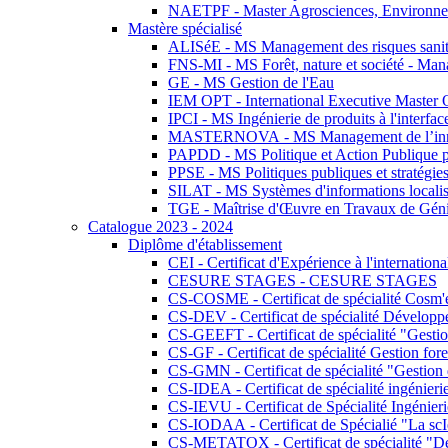
NAETPF - Master Agrosciences, Environneme
Mastère spécialisé
ALISéE - MS Management des risques sanita
FNS-MI - MS Forêt, nature et société - Man
GE - MS Gestion de l'Eau
IEM OPT - International Executive Master
IPCI - MS Ingénierie de produits à l'interfac
MASTERNOVA - MS Management de l’innovatio
PAPDD - MS Politique et Action Publique 
PPSE - MS Politiques publiques et stratégie
SILAT - MS Systèmes d'informations localisé
TGE - Maîtrise d'Œuvre en Travaux de Gén
Catalogue 2023 - 2024
Diplôme d'établissement
CEI - Certificat d'Expérience à l'internationa
CESURE STAGES - CESURE STAGES
CS-COSME - Certificat de spécialité Cosm'
CS-DEV - Certificat de spécialité Développ
CS-GEEFT - Certificat de spécialité "Gesti
CS-GF - Certificat de spécialité Gestion fore
CS-GMN - Certificat de spécialité "Gestion 
CS-IDEA - Certificat de spécialité ingénier
CS-IEVU - Certificat de Spécialité Ingénier
CS-IODAA - Certificat de Spécialié "La sc
CS-METATOX - Certificat de spécialité "De l