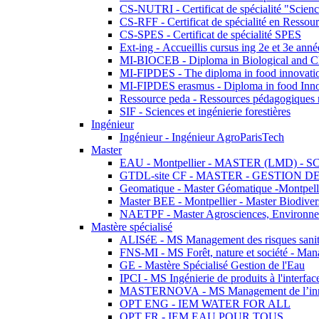
CS-NUTRI - Certificat de spécialité "Sciences
CS-RFF - Certificat de spécialité en Ressource
CS-SPES - Certificat de spécialité SPES
Ext-ing - Accueillis cursus ing 2e et 3e anné
MI-BIOCEB - Diploma in Biological and Ch
MI-FIPDES - The diploma in food innovati
MI-FIPDES erasmus - Diploma in food Inno
Ressource peda - Ressources pédagogiques n
SIF - Sciences et ingénierie forestières
Ingénieur
Ingénieur - Ingénieur AgroParisTech
Master
EAU - Montpellier - MASTER (LMD) - 
GTDL-site CF - MASTER - GESTION
Geomatique - Master Géomatique -Montpell
Master BEE - Montpellier - Master Biodivers
NAETPF - Master Agrosciences, Environneme
Mastère spécialisé
ALISéE - MS Management des risques sanita
FNS-MI - MS Forêt, nature et société - Man
GE - Mastère Spécialisé Gestion de l'Eau
IPCI - MS Ingénierie de produits à l'interfac
MASTERNOVA - MS Management de l’innovatio
OPT ENG - IEM WATER FOR ALL
OPT FR - IEM EAU POUR TOUS