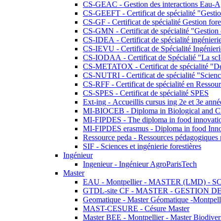
CS-GEAC - Gestion des interactions Eau-A
CS-GEEFT - Certificat de spécialité "Gesti
CS-GF - Certificat de spécialité Gestion fore
CS-GMN - Certificat de spécialité "Gestion 
CS-IDEA - Certificat de spécialité ingénier
CS-IEVU - Certificat de Spécialité Ingénier
CS-IODAA - Certificat de Spécialié "La sc
CS-METATOX - Certificat de spécialité "De l
CS-NUTRI - Certificat de spécialité "Sciences
CS-RFF - Certificat de spécialité en Ressource
CS-SPES - Certificat de spécialité SPES
Ext-ing - Accueillis cursus ing 2e et 3e anné
MI-BIOCEB - Diploma in Biological and Ch
MI-FIPDES - The diploma in food innovati
MI-FIPDES erasmus - Diploma in food Inno
Ressource peda - Ressources pédagogiques n
SIF - Sciences et ingénierie forestières
Ingénieur
Ingenieur - Ingénieur AgroParisTech
Master
EAU - Montpellier - MASTER (LMD) - 
GTDL-site CF - MASTER - GESTION
Geomatique - Master Géomatique -Montpell
MAST-CESURE - Césure Master
Master BEE - Montpellier - Master Biodivers