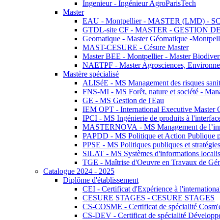
Ingenieur - Ingénieur AgroParisTech
Master
EAU - Montpellier - MASTER (LMD) - 
GTDL-site CF - MASTER - GESTION
Geomatique - Master Géomatique -Montpell
MAST-CESURE - Césure Master
Master BEE - Montpellier - Master Biodivers
NAETPF - Master Agrosciences, Environneme
Mastère spécialisé
ALISéE - MS Management des risques sanita
FNS-MI - MS Forêt, nature et société - Man
GE - MS Gestion de l'Eau
IEM OPT - International Executive Master
IPCI - MS Ingénierie de produits à l'interfac
MASTERNOVA - MS Management de l’innovatio
PAPDD - MS Politique et Action Publique 
PPSE - MS Politiques publiques et stratégie
SILAT - MS Systèmes d'informations localisé
TGE - Maîtrise d'Oeuvre en Travaux de Gé
Catalogue 2024 - 2025
Diplôme d'établissement
CEI - Certificat d'Expérience à l'internationa
CESURE STAGES - CESURE STAGES
CS-COSME - Certificat de spécialité Cosm'
CS-DEV - Certificat de spécialité Développ