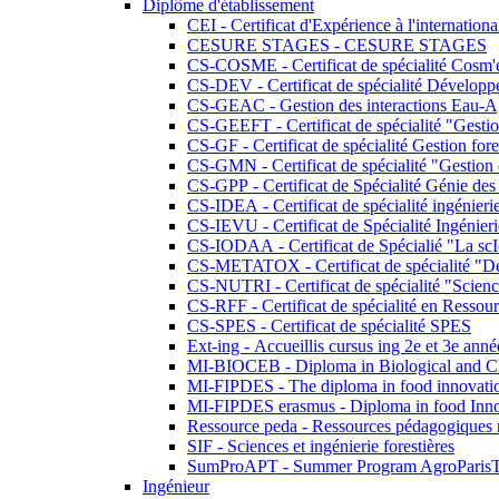
Diplôme d'établissement
CEI - Certificat d'Expérience à l'internationa
CESURE STAGES - CESURE STAGES
CS-COSME - Certificat de spécialité Cosm'
CS-DEV - Certificat de spécialité Développ
CS-GEAC - Gestion des interactions Eau-A
CS-GEEFT - Certificat de spécialité "Gesti
CS-GF - Certificat de spécialité Gestion fore
CS-GMN - Certificat de spécialité "Gestion 
CS-GPP - Certificat de Spécialité Génie des
CS-IDEA - Certificat de spécialité ingénier
CS-IEVU - Certificat de Spécialité Ingénier
CS-IODAA - Certificat de Spécialié "La sc
CS-METATOX - Certificat de spécialité "De l
CS-NUTRI - Certificat de spécialité "Sciences
CS-RFF - Certificat de spécialité en Ressource
CS-SPES - Certificat de spécialité SPES
Ext-ing - Accueillis cursus ing 2e et 3e anné
MI-BIOCEB - Diploma in Biological and Ch
MI-FIPDES - The diploma in food innovati
MI-FIPDES erasmus - Diploma in food Inno
Ressource peda - Ressources pédagogiques n
SIF - Sciences et ingénierie forestières
SumProAPT - Summer Program AgroParis
Ingénieur