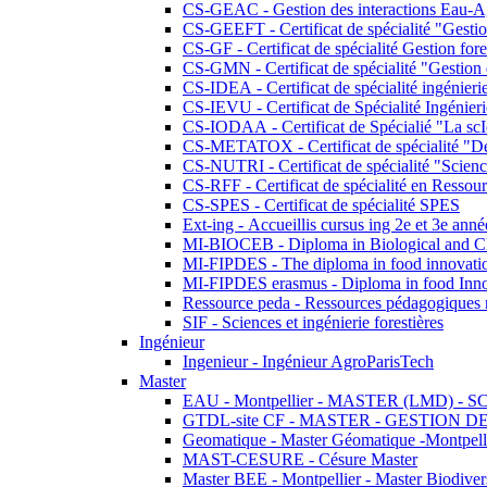
CS-GEAC - Gestion des interactions Eau-A
CS-GEEFT - Certificat de spécialité "Gesti
CS-GF - Certificat de spécialité Gestion fore
CS-GMN - Certificat de spécialité "Gestion 
CS-IDEA - Certificat de spécialité ingénier
CS-IEVU - Certificat de Spécialité Ingénier
CS-IODAA - Certificat de Spécialié "La sc
CS-METATOX - Certificat de spécialité "De l
CS-NUTRI - Certificat de spécialité "Sciences
CS-RFF - Certificat de spécialité en Ressource
CS-SPES - Certificat de spécialité SPES
Ext-ing - Accueillis cursus ing 2e et 3e anné
MI-BIOCEB - Diploma in Biological and Ch
MI-FIPDES - The diploma in food innovati
MI-FIPDES erasmus - Diploma in food Inno
Ressource peda - Ressources pédagogiques n
SIF - Sciences et ingénierie forestières
Ingénieur
Ingenieur - Ingénieur AgroParisTech
Master
EAU - Montpellier - MASTER (LMD) - 
GTDL-site CF - MASTER - GESTION
Geomatique - Master Géomatique -Montpell
MAST-CESURE - Césure Master
Master BEE - Montpellier - Master Biodivers