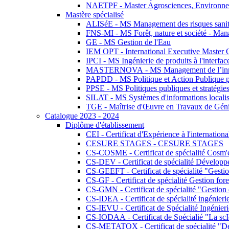
NAETPF - Master Agrosciences, Environneme
Mastère spécialisé
ALISéE - MS Management des risques sanita
FNS-MI - MS Forêt, nature et société - Man
GE - MS Gestion de l'Eau
IEM OPT - International Executive Master
IPCI - MS Ingénierie de produits à l'interfac
MASTERNOVA - MS Management de l’innovatio
PAPDD - MS Politique et Action Publique 
PPSE - MS Politiques publiques et stratégie
SILAT - MS Systèmes d'informations localisé
TGE - Maîtrise d'Œuvre en Travaux de Gén
Catalogue 2023 - 2024
Diplôme d'établissement
CEI - Certificat d'Expérience à l'internationa
CESURE STAGES - CESURE STAGES
CS-COSME - Certificat de spécialité Cosm'
CS-DEV - Certificat de spécialité Développ
CS-GEEFT - Certificat de spécialité "Gesti
CS-GF - Certificat de spécialité Gestion fore
CS-GMN - Certificat de spécialité "Gestion 
CS-IDEA - Certificat de spécialité ingénier
CS-IEVU - Certificat de Spécialité Ingénier
CS-IODAA - Certificat de Spécialié "La sc
CS-METATOX - Certificat de spécialité "De l