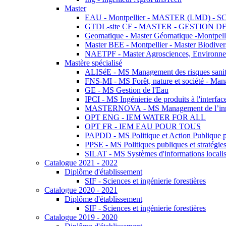
Master
EAU - Montpellier - MASTER (LMD) - 
GTDL-site CF - MASTER - GESTION
Geomatique - Master Géomatique -Montpell
Master BEE - Montpellier - Master Biodivers
NAETPF - Master Agrosciences, Environneme
Mastère spécialisé
ALISéE - MS Management des risques sanita
FNS-MI - MS Forêt, nature et société - Man
GE - MS Gestion de l'Eau
IPCI - MS Ingénierie de produits à l'interfac
MASTERNOVA - MS Management de l’innovatio
OPT ENG - IEM WATER FOR ALL
OPT FR - IEM EAU POUR TOUS
PAPDD - MS Politique et Action Publique 
PPSE - MS Politiques publiques et stratégie
SILAT - MS Systèmes d'informations localisé
Catalogue 2021 - 2022
Diplôme d'établissement
SIF - Sciences et ingénierie forestières
Catalogue 2020 - 2021
Diplôme d'établissement
SIF - Sciences et ingénierie forestières
Catalogue 2019 - 2020