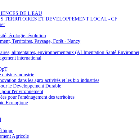
SCIENCES DE L'EAU
 DES TERRITOIRES ET DEVELOPPEMENT LOCAL - CF
ier
ité, écologie, évolution
nt, Territoires, Paysage, Forêt - Nancy
ires, alimentaires, environnementaux (ALImentation Santé Environne
agement international
 OpT
e cuisine-industrie
n dans les agro-activités et les bio-industries
pour le Developpement Durable
s pour l'environnement
es pour l'aménagement des territoires
nie Écologique
l
éthique
ement Agricole