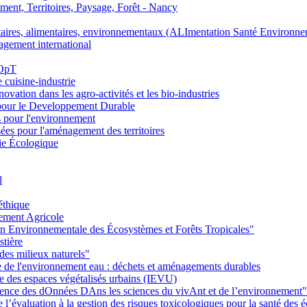
nt, Territoires, Paysage, Forêt - Nancy
ires, alimentaires, environnementaux (ALImentation Santé Environne
agement international
 OpT
e cuisine-industrie
n dans les agro-activités et les bio-industries
pour le Developpement Durable
s pour l'environnement
es pour l'aménagement des territoires
ie Écologique
l
éthique
ement Agricole
on Environnementale des Écosystèmes et Forêts Tropicales"
stière
des milieux naturels"
ie de l'environnement eau : déchets et aménagements durables
ie des espaces végétalisés urbains (IEVU)
Ience des dOnnées DAns les sciences du vivAnt et de l’environnement"
’évaluation à la gestion des risques toxicologiques pour la santé des