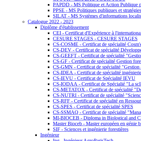
PAPDD - MS Politique et Action Publique 
PPSE - MS Politiques publiques et stratégie
SILAT - MS Systèmes d'informations localisé
Catalogue 2022 - 2023
Diplôme d'établissement
CEI - Certificat d'Expérience à l'internationa
CESURE STAGES - CESURE STAGES
CS-COSME - Certificat de spécialité Cosm'
CS-DEV - Certificat de spécialité Développ
CS-GEEFT - Certificat de spécialité "Gesti
CS-GF - Certificat de spécialité Gestion fore
CS-GMN - Certificat de spécialité "Gestion 
CS-IDEA - Certificat de spécialité ingénier
CS-IEVU - Certificat de Spécialité IEVU
CS-IODAA - Certificat de Spécialié "La sc
CS-METATOX - Certificat de spécialité "De l
CS-NUTRI - Certificat de spécialité "Sciences
CS-RFF - Certificat de spécialité en Ressource
CS-SPES - Certificat de spécialité SPES
CS-SSMAQ - Certificat de spécialité "Managem
MI-BIOCEB - Diploma in Biological and Ch
Master Bioceb - Master européen en génie b
SIF - Sciences et ingénierie forestières
Ingénieur
Ing - Ingénieur AgroParisTech