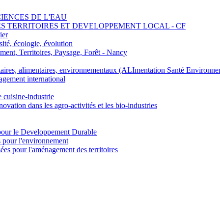
SCIENCES DE L'EAU
 DES TERRITOIRES ET DEVELOPPEMENT LOCAL - CF
ier
ité, écologie, évolution
nt, Territoires, Paysage, Forêt - Nancy
ires, alimentaires, environnementaux (ALImentation Santé Environne
agement international
e cuisine-industrie
n dans les agro-activités et les bio-industries
pour le Developpement Durable
s pour l'environnement
es pour l'aménagement des territoires