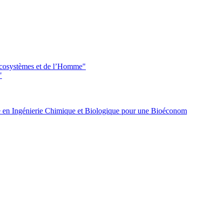
 écosystèmes et de l’Homme"
"
 en Ingénierie Chimique et Biologique pour une Bioéconom