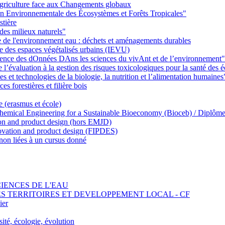
griculture face aux Changements globaux
on Environnementale des Écosystèmes et Forêts Tropicales"
stière
des milieux naturels"
ie de l'environnement eau : déchets et aménagements durables
ie des espaces végétalisés urbains (IEVU)
Ience des dOnnées DAns les sciences du vivAnt et de l’environnement"
’évaluation à la gestion des risques toxicologiques pour la santé des
 et technologies de la biologie, la nutrition et l’alimentation humaines
s forestières et filière bois
e (erasmus et école)
emical Engineering for a Sustainable Bioeconomy (Bioceb) / Diplôme
on and product design (hors EMJD)
vation and product design (FIPDES)
on liées à un cursus donné
SCIENCES DE L'EAU
 DES TERRITOIRES ET DEVELOPPEMENT LOCAL - CF
ier
ité, écologie, évolution