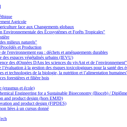
l
éthique
ement Agricole
griculture face aux Changements globaux
on Environnementale des Écosystèmes et Forêts Tropicales"
stière
des milieux naturels"
 Procédés et Production
ie de l'environnement eau : déchets et aménagements durables
ie des espaces végétalisés urbains (IEVU)
Ience des dOnnées DAns les sciences du vivAnt et de l’environnement"
’évaluation à la gestion des risques toxicologiques pour la santé des
 et technologies de la biologie, la nutrition et l’alimentation humaines
s forestières et filière bois
e (erasmus et école)
emical Engineering for a Sustainable Bioeconomy (Bioceb) / Diplôme
on and product design (hors EMJD)
vation and product design (FIPDES)
on liées à un cursus donné
Tech