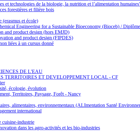
 et technologies de la biologie, la nutrition et l’alimentation humaines
s forestières et filière bois
e (erasmus et école)
emical Engineering for a Sustainable Bioeconomy (Bioceb) / Diplôme
on and product design (hors EMJD)
vation and product design (FIPDES)
on liées à un cursus donné
SCIENCES DE L'EAU
 DES TERRITOIRES ET DEVELOPPEMENT LOCAL - CF
ier
ité, écologie, évolution
nt, Territoires, Paysage, Forêt - Nancy
ires, alimentaires, environnementaux (ALImentation Santé Environne
agement international
e cuisine-industrie
n dans les agro-activités et les bio-industries