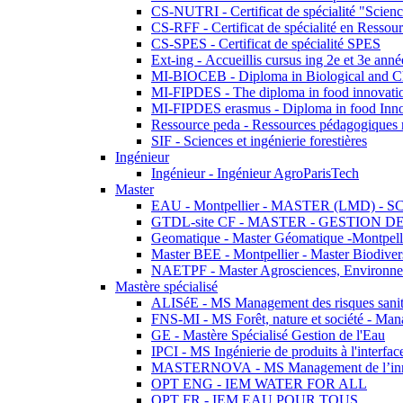
CS-NUTRI - Certificat de spécialité "Sciences
CS-RFF - Certificat de spécialité en Ressource
CS-SPES - Certificat de spécialité SPES
Ext-ing - Accueillis cursus ing 2e et 3e anné
MI-BIOCEB - Diploma in Biological and Ch
MI-FIPDES - The diploma in food innovati
MI-FIPDES erasmus - Diploma in food Inno
Ressource peda - Ressources pédagogiques n
SIF - Sciences et ingénierie forestières
Ingénieur
Ingénieur - Ingénieur AgroParisTech
Master
EAU - Montpellier - MASTER (LMD) - 
GTDL-site CF - MASTER - GESTION
Geomatique - Master Géomatique -Montpell
Master BEE - Montpellier - Master Biodivers
NAETPF - Master Agrosciences, Environneme
Mastère spécialisé
ALISéE - MS Management des risques sanita
FNS-MI - MS Forêt, nature et société - Man
GE - Mastère Spécialisé Gestion de l'Eau
IPCI - MS Ingénierie de produits à l'interfac
MASTERNOVA - MS Management de l’innovatio
OPT ENG - IEM WATER FOR ALL
OPT FR - IEM EAU POUR TOUS