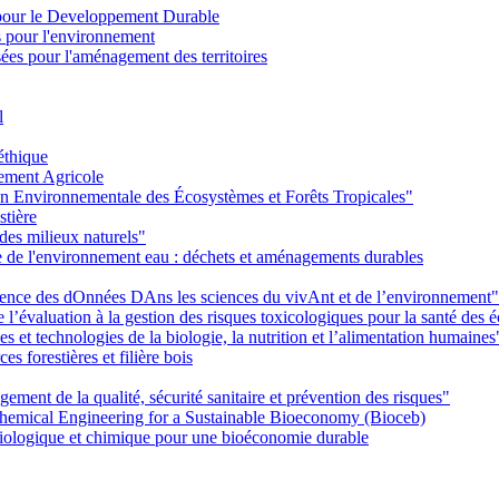
pour le Developpement Durable
s pour l'environnement
es pour l'aménagement des territoires
l
éthique
ement Agricole
on Environnementale des Écosystèmes et Forêts Tropicales"
stière
des milieux naturels"
ie de l'environnement eau : déchets et aménagements durables
Ience des dOnnées DAns les sciences du vivAnt et de l’environnement"
’évaluation à la gestion des risques toxicologiques pour la santé des
 et technologies de la biologie, la nutrition et l’alimentation humaines
s forestières et filière bois
ent de la qualité, sécurité sanitaire et prévention des risques"
emical Engineering for a Sustainable Bioeconomy (Bioceb)
iologique et chimique pour une bioéconomie durable