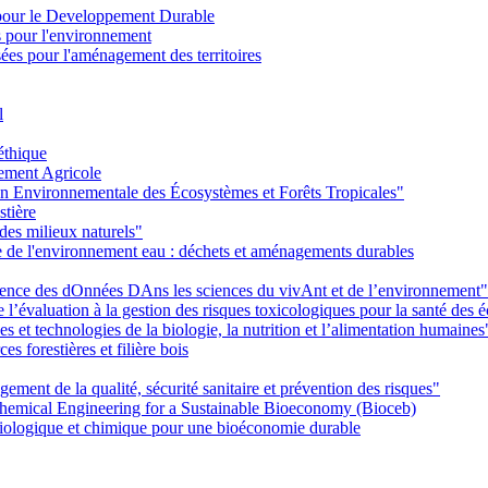
pour le Developpement Durable
s pour l'environnement
es pour l'aménagement des territoires
l
éthique
ement Agricole
on Environnementale des Écosystèmes et Forêts Tropicales"
stière
des milieux naturels"
ie de l'environnement eau : déchets et aménagements durables
Ience des dOnnées DAns les sciences du vivAnt et de l’environnement"
’évaluation à la gestion des risques toxicologiques pour la santé des
 et technologies de la biologie, la nutrition et l’alimentation humaines
s forestières et filière bois
ent de la qualité, sécurité sanitaire et prévention des risques"
emical Engineering for a Sustainable Bioeconomy (Bioceb)
iologique et chimique pour une bioéconomie durable