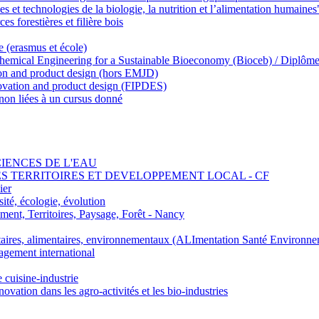
 et technologies de la biologie, la nutrition et l’alimentation humaines
s forestières et filière bois
e (erasmus et école)
emical Engineering for a Sustainable Bioeconomy (Bioceb) / Diplôme
on and product design (hors EMJD)
vation and product design (FIPDES)
on liées à un cursus donné
SCIENCES DE L'EAU
 DES TERRITOIRES ET DEVELOPPEMENT LOCAL - CF
ier
ité, écologie, évolution
nt, Territoires, Paysage, Forêt - Nancy
ires, alimentaires, environnementaux (ALImentation Santé Environne
agement international
e cuisine-industrie
n dans les agro-activités et les bio-industries