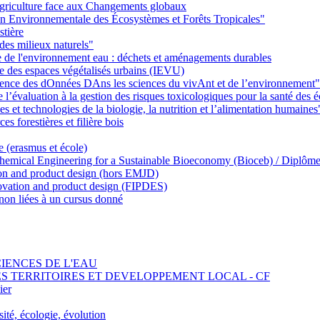
griculture face aux Changements globaux
on Environnementale des Écosystèmes et Forêts Tropicales"
stière
des milieux naturels"
ie de l'environnement eau : déchets et aménagements durables
ie des espaces végétalisés urbains (IEVU)
Ience des dOnnées DAns les sciences du vivAnt et de l’environnement"
’évaluation à la gestion des risques toxicologiques pour la santé des
 et technologies de la biologie, la nutrition et l’alimentation humaines
s forestières et filière bois
e (erasmus et école)
emical Engineering for a Sustainable Bioeconomy (Bioceb) / Diplôme
on and product design (hors EMJD)
vation and product design (FIPDES)
on liées à un cursus donné
SCIENCES DE L'EAU
 DES TERRITOIRES ET DEVELOPPEMENT LOCAL - CF
ier
ité, écologie, évolution