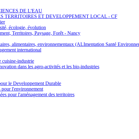
SCIENCES DE L'EAU
 DES TERRITOIRES ET DEVELOPPEMENT LOCAL - CF
ier
ité, écologie, évolution
nt, Territoires, Paysage, Forêt - Nancy
ires, alimentaires, environnementaux (ALImentation Santé Environne
agement international
e cuisine-industrie
n dans les agro-activités et les bio-industries
pour le Developpement Durable
s pour l'environnement
es pour l'aménagement des territoires