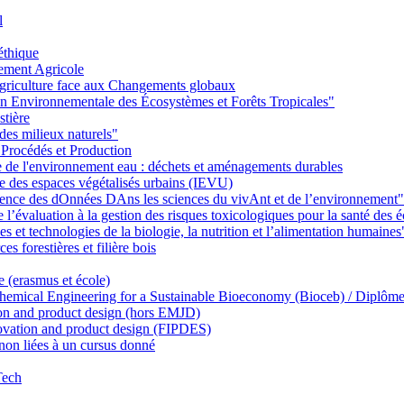
l
éthique
ement Agricole
griculture face aux Changements globaux
on Environnementale des Écosystèmes et Forêts Tropicales"
stière
des milieux naturels"
 Procédés et Production
ie de l'environnement eau : déchets et aménagements durables
ie des espaces végétalisés urbains (IEVU)
Ience des dOnnées DAns les sciences du vivAnt et de l’environnement"
’évaluation à la gestion des risques toxicologiques pour la santé des
 et technologies de la biologie, la nutrition et l’alimentation humaines
s forestières et filière bois
e (erasmus et école)
emical Engineering for a Sustainable Bioeconomy (Bioceb) / Diplôme
on and product design (hors EMJD)
vation and product design (FIPDES)
on liées à un cursus donné
Tech