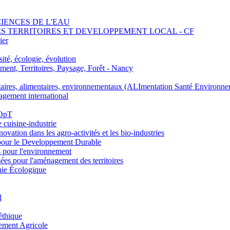
SCIENCES DE L'EAU
 DES TERRITOIRES ET DEVELOPPEMENT LOCAL - CF
ier
ité, écologie, évolution
nt, Territoires, Paysage, Forêt - Nancy
ires, alimentaires, environnementaux (ALImentation Santé Environne
agement international
 OpT
e cuisine-industrie
n dans les agro-activités et les bio-industries
pour le Developpement Durable
s pour l'environnement
es pour l'aménagement des territoires
nie Écologique
l
éthique
ement Agricole