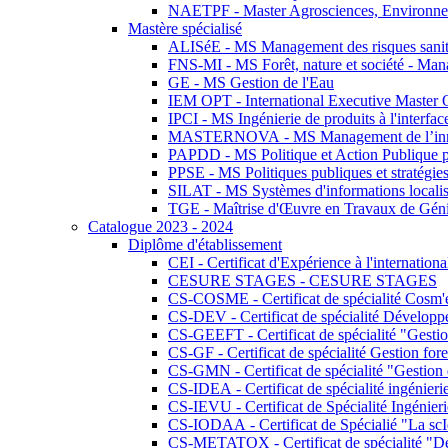
NAETPF - Master Agrosciences, Environneme
Mastère spécialisé
ALISéE - MS Management des risques sanita
FNS-MI - MS Forêt, nature et société - Man
GE - MS Gestion de l'Eau
IEM OPT - International Executive Master
IPCI - MS Ingénierie de produits à l'interfac
MASTERNOVA - MS Management de l’innovatio
PAPDD - MS Politique et Action Publique 
PPSE - MS Politiques publiques et stratégie
SILAT - MS Systèmes d'informations localisé
TGE - Maîtrise d'Œuvre en Travaux de Gén
Catalogue 2023 - 2024
Diplôme d'établissement
CEI - Certificat d'Expérience à l'internationa
CESURE STAGES - CESURE STAGES
CS-COSME - Certificat de spécialité Cosm'
CS-DEV - Certificat de spécialité Développ
CS-GEEFT - Certificat de spécialité "Gesti
CS-GF - Certificat de spécialité Gestion fore
CS-GMN - Certificat de spécialité "Gestion 
CS-IDEA - Certificat de spécialité ingénier
CS-IEVU - Certificat de Spécialité Ingénier
CS-IODAA - Certificat de Spécialié "La sc
CS-METATOX - Certificat de spécialité "De l