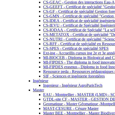
CS-GEAC - Gestion des interactions Eau-A
CS-GEEFT - Certificat de spécialité "Gesti
CS-GF - Certificat de spécialité Gestion fore
CS-GMN - Certificat de spécialité "Gestion 
CS-IDEA - Certificat de spécialité ingénier
CS-IEVU - Certificat de Spécialité Ingénier
CS-IODAA - Certificat de Spécialié "La sc
CS-METATOX - Certificat de spécialité "De l
CS-NUTRI - Certificat de spécialité "Sciences
CS-RFF - Certificat de spécialité en Ressource
CS-SPES - Certificat de spécialité SPES
Ext-ing - Accueillis cursus ing 2e et 3e anné
MI-BIOCEB - Diploma in Biological and Ch
MI-FIPDES - The diploma in food innovati
MI-FIPDES erasmus - Diploma in food Inno
Ressource peda - Ressources pédagogiques n
SIF - Sciences et ingénierie forestières
Ingénieur
Ingenieur - Ingénieur AgroParisTech
Master
EAU - Montpellier - MASTER (LMD) - 
GTDL-site CF - MASTER - GESTION
Geomatique - Master Géomatique -Montpell
MAST-CESURE - Césure Master
Master BEE - Montpellier - Master Biodivers