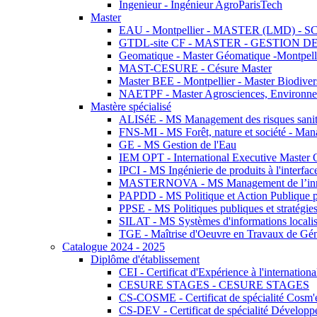
Ingenieur - Ingénieur AgroParisTech
Master
EAU - Montpellier - MASTER (LMD) - 
GTDL-site CF - MASTER - GESTION
Geomatique - Master Géomatique -Montpell
MAST-CESURE - Césure Master
Master BEE - Montpellier - Master Biodivers
NAETPF - Master Agrosciences, Environneme
Mastère spécialisé
ALISéE - MS Management des risques sanita
FNS-MI - MS Forêt, nature et société - Man
GE - MS Gestion de l'Eau
IEM OPT - International Executive Master
IPCI - MS Ingénierie de produits à l'interfac
MASTERNOVA - MS Management de l’innovatio
PAPDD - MS Politique et Action Publique 
PPSE - MS Politiques publiques et stratégie
SILAT - MS Systèmes d'informations localisé
TGE - Maîtrise d'Oeuvre en Travaux de Gé
Catalogue 2024 - 2025
Diplôme d'établissement
CEI - Certificat d'Expérience à l'internationa
CESURE STAGES - CESURE STAGES
CS-COSME - Certificat de spécialité Cosm'
CS-DEV - Certificat de spécialité Développ