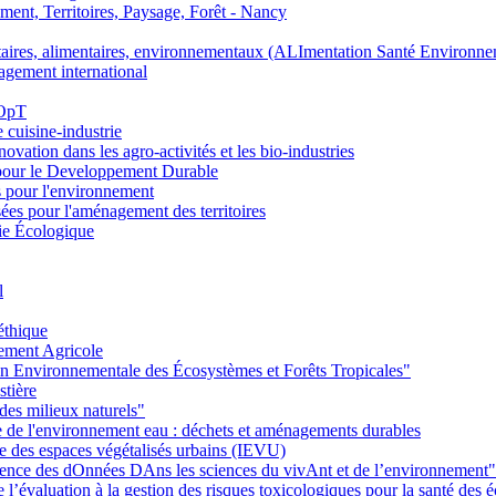
nt, Territoires, Paysage, Forêt - Nancy
ires, alimentaires, environnementaux (ALImentation Santé Environne
agement international
 OpT
e cuisine-industrie
n dans les agro-activités et les bio-industries
pour le Developpement Durable
s pour l'environnement
es pour l'aménagement des territoires
ie Écologique
l
éthique
ement Agricole
on Environnementale des Écosystèmes et Forêts Tropicales"
stière
des milieux naturels"
ie de l'environnement eau : déchets et aménagements durables
ie des espaces végétalisés urbains (IEVU)
Ience des dOnnées DAns les sciences du vivAnt et de l’environnement"
’évaluation à la gestion des risques toxicologiques pour la santé des