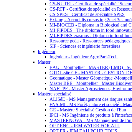
CS-NUTRI - Certificat de spécialité "Sciences
CS-RFF - Certificat de spécialité en Ressource
CS-SPES - Certificat de spécialité SPES
Ext-ing - Accueillis cursus ing 2e et 3e anné
MI-BIOCEB - Diploma in Biological and Ch
MI-FIPDES - The diploma in food innovati
MI-FIPDES erasmus - Diploma in food Inno
Ressource peda - Ressources pédagogiques n
SIF - Sciences et ingénierie forestières
Ingénieur
Ingénieur - Ingénieur AgroParisTech
Master
EAU - Montpellier - MASTER (LMD) - 
GTDL-site CF - MASTER - GESTION
Geomatique - Master Géomatique -Montpell
Master BEE - Montpellier - Master Biodivers
NAETPF - Master Agrosciences, Environneme
Mastère spécialisé
ALISéE - MS Management des risques sanita
FNS-MI - MS Forêt, nature et société - Man
GE - Mastère Spécialisé Gestion de l'Eau
IPCI - MS Ingénierie de produits à l'interfac
MASTERNOVA - MS Management de l’innovatio
OPT ENG - IEM WATER FOR ALL
OPT FR - IEM EAU POUR TOUS