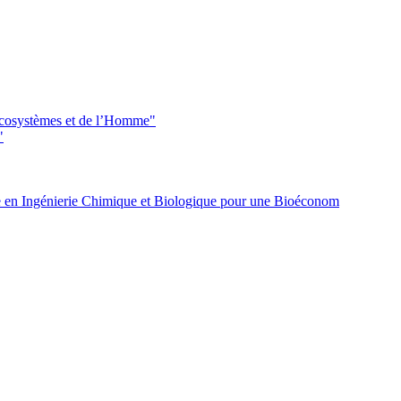
 écosystèmes et de l’Homme"
"
 en Ingénierie Chimique et Biologique pour une Bioéconom