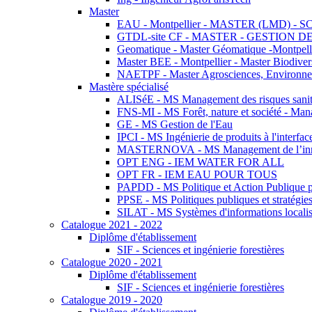
Master
EAU - Montpellier - MASTER (LMD) - 
GTDL-site CF - MASTER - GESTION
Geomatique - Master Géomatique -Montpell
Master BEE - Montpellier - Master Biodivers
NAETPF - Master Agrosciences, Environneme
Mastère spécialisé
ALISéE - MS Management des risques sanita
FNS-MI - MS Forêt, nature et société - Man
GE - MS Gestion de l'Eau
IPCI - MS Ingénierie de produits à l'interfac
MASTERNOVA - MS Management de l’innovatio
OPT ENG - IEM WATER FOR ALL
OPT FR - IEM EAU POUR TOUS
PAPDD - MS Politique et Action Publique 
PPSE - MS Politiques publiques et stratégie
SILAT - MS Systèmes d'informations localisé
Catalogue 2021 - 2022
Diplôme d'établissement
SIF - Sciences et ingénierie forestières
Catalogue 2020 - 2021
Diplôme d'établissement
SIF - Sciences et ingénierie forestières
Catalogue 2019 - 2020