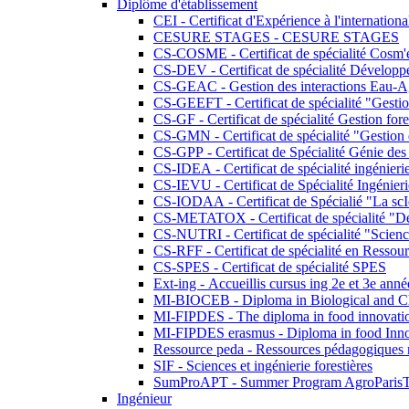
Diplôme d'établissement
CEI - Certificat d'Expérience à l'internationa
CESURE STAGES - CESURE STAGES
CS-COSME - Certificat de spécialité Cosm'
CS-DEV - Certificat de spécialité Développ
CS-GEAC - Gestion des interactions Eau-A
CS-GEEFT - Certificat de spécialité "Gesti
CS-GF - Certificat de spécialité Gestion fore
CS-GMN - Certificat de spécialité "Gestion 
CS-GPP - Certificat de Spécialité Génie des
CS-IDEA - Certificat de spécialité ingénier
CS-IEVU - Certificat de Spécialité Ingénier
CS-IODAA - Certificat de Spécialié "La sc
CS-METATOX - Certificat de spécialité "De l
CS-NUTRI - Certificat de spécialité "Sciences
CS-RFF - Certificat de spécialité en Ressource
CS-SPES - Certificat de spécialité SPES
Ext-ing - Accueillis cursus ing 2e et 3e anné
MI-BIOCEB - Diploma in Biological and Ch
MI-FIPDES - The diploma in food innovati
MI-FIPDES erasmus - Diploma in food Inno
Ressource peda - Ressources pédagogiques n
SIF - Sciences et ingénierie forestières
SumProAPT - Summer Program AgroParis
Ingénieur