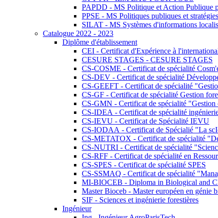
PAPDD - MS Politique et Action Publique 
PPSE - MS Politiques publiques et stratégie
SILAT - MS Systèmes d'informations localisé
Catalogue 2022 - 2023
Diplôme d'établissement
CEI - Certificat d'Expérience à l'internationa
CESURE STAGES - CESURE STAGES
CS-COSME - Certificat de spécialité Cosm'
CS-DEV - Certificat de spécialité Développ
CS-GEEFT - Certificat de spécialité "Gesti
CS-GF - Certificat de spécialité Gestion fore
CS-GMN - Certificat de spécialité "Gestion 
CS-IDEA - Certificat de spécialité ingénier
CS-IEVU - Certificat de Spécialité IEVU
CS-IODAA - Certificat de Spécialié "La sc
CS-METATOX - Certificat de spécialité "De l
CS-NUTRI - Certificat de spécialité "Sciences
CS-RFF - Certificat de spécialité en Ressource
CS-SPES - Certificat de spécialité SPES
CS-SSMAQ - Certificat de spécialité "Managem
MI-BIOCEB - Diploma in Biological and Ch
Master Bioceb - Master européen en génie b
SIF - Sciences et ingénierie forestières
Ingénieur
Ing - Ingénieur AgroParisTech