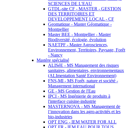
SCIENCES DE L'EAU
GTDL-site CF - MASTER - GESTION
DES TERRITOIRES ET
DEVELOPPEMENT LOCAL - CF
Geomatique - Master Géomatique -
Montpellier
Master BEE - Montpellier - Master
Biodiversité, écologie, évolution
NAETPF - Master Agrosciences,
Environnement, Territoires, Paysage, Forêt
- Nancy
Mastère spécialisé
ALISéE - MS Management des risques
sanitaires, alimentaires, environnementaux
(ALImentation Santé Environnement)
FNS-MI - MS Forêt, nature et société -
Management international
GE - MS Gestion de l'Eau
IPCI - MS Ingénierie de produits à
l'interface cuisine-industrie
MASTERNOVA - MS Management de
l’innovation dans les agro-activités et les
bio-industries
OPT ENG - IEM WATER FOR ALL
OPT FR - IEM EAU POUR TOUS