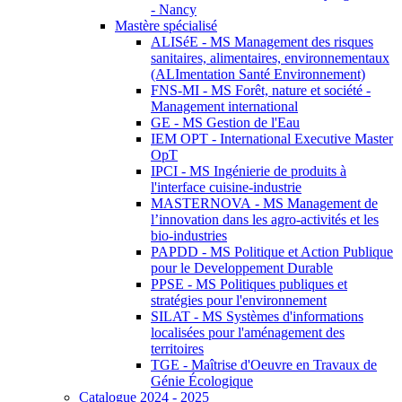
- Nancy
Mastère spécialisé
ALISéE - MS Management des risques
sanitaires, alimentaires, environnementaux
(ALImentation Santé Environnement)
FNS-MI - MS Forêt, nature et société -
Management international
GE - MS Gestion de l'Eau
IEM OPT - International Executive Master
OpT
IPCI - MS Ingénierie de produits à
l'interface cuisine-industrie
MASTERNOVA - MS Management de
l’innovation dans les agro-activités et les
bio-industries
PAPDD - MS Politique et Action Publique
pour le Developpement Durable
PPSE - MS Politiques publiques et
stratégies pour l'environnement
SILAT - MS Systèmes d'informations
localisées pour l'aménagement des
territoires
TGE - Maîtrise d'Oeuvre en Travaux de
Génie Écologique
Catalogue 2024 - 2025