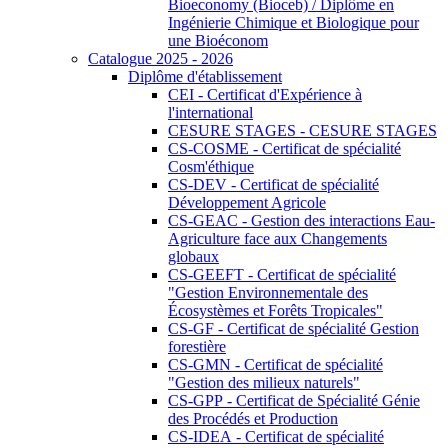
Bioeconomy (Bioceb) / Diplôme en
Ingénierie Chimique et Biologique pour
une Bioéconom
Catalogue 2025 - 2026
Diplôme d'établissement
CEI - Certificat d'Expérience à
l'international
CESURE STAGES - CESURE STAGES
CS-COSME - Certificat de spécialité
Cosm'éthique
CS-DEV - Certificat de spécialité
Développement Agricole
CS-GEAC - Gestion des interactions Eau-
Agriculture face aux Changements
globaux
CS-GEEFT - Certificat de spécialité
"Gestion Environnementale des
Écosystèmes et Forêts Tropicales"
CS-GF - Certificat de spécialité Gestion
forestière
CS-GMN - Certificat de spécialité
"Gestion des milieux naturels"
CS-GPP - Certificat de Spécialité Génie
des Procédés et Production
CS-IDEA - Certificat de spécialité