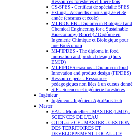
Ressources forestières et filière bois
CS-SPES - Certificat de spécialité SPES
Ext-ing - Accueillis cursus ing 2e et 3e
année (erasmus et école)
MI-BIOCEB - Diploma in Biological and
Chemical Engineering for a Sustainable
Bioeconomy (Bioceb) / Diplôme en
Ingénierie Chimique et Biologique pour
une Bioéconom
MI-FIPDES - The diploma in food
innovation and product design (hors
EMJD)
MI-FIPDES erasmus - Diploma in food
Innovation and product design (FIPDES)
Ressource peda - Ressources
pédagogiques non liées à un cursus donné
SIF - Sciences et ingénierie forestières
Ingénieur
Ingénieur - Ingénieur AgroParisTech
Master
EAU - Montpellier - MASTER (LMD) -
SCIENCES DE L'EAU
GTDL-site CF - MASTER - GESTION
DES TERRITOIRES ET
DEVELOPPEMENT LOCAL - CF