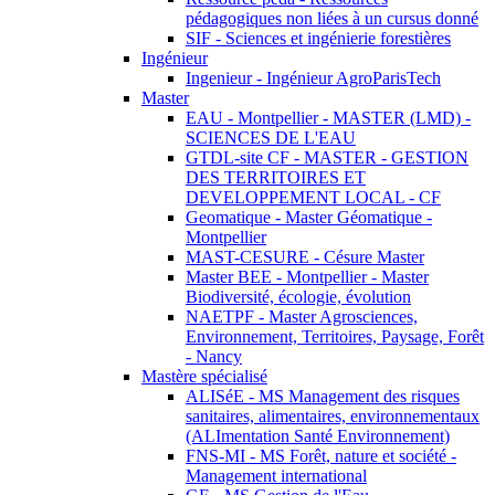
pédagogiques non liées à un cursus donné
SIF - Sciences et ingénierie forestières
Ingénieur
Ingenieur - Ingénieur AgroParisTech
Master
EAU - Montpellier - MASTER (LMD) -
SCIENCES DE L'EAU
GTDL-site CF - MASTER - GESTION
DES TERRITOIRES ET
DEVELOPPEMENT LOCAL - CF
Geomatique - Master Géomatique -
Montpellier
MAST-CESURE - Césure Master
Master BEE - Montpellier - Master
Biodiversité, écologie, évolution
NAETPF - Master Agrosciences,
Environnement, Territoires, Paysage, Forêt
- Nancy
Mastère spécialisé
ALISéE - MS Management des risques
sanitaires, alimentaires, environnementaux
(ALImentation Santé Environnement)
FNS-MI - MS Forêt, nature et société -
Management international