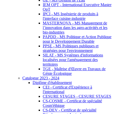
GE - MS Gestion de l'Eau
IEM OPT - International Executive Master
OpT
IPCI - MS Ingénierie de produits à
l'interface cuisine-industrie
MASTERNOVA - MS Management de
l’innovation dans les agro-activités et les
bio-industries
PAPDD - MS Politique et Action Publique
pour le Developpement Durable
PPSE - MS Politiques publiques et
stratégies pour l'environnement
SILAT - MS Systèmes d'informations
localisées pour l'aménagement des
territoires
TGE - Maîtrise d'Œuvre en Travaux de
Génie Écologique
Catalogue 2023 - 2024
Diplôme d'établissement
CEI - Certificat d'Expérience à
l'international
CESURE STAGES - CESURE STAGES
CS-COSME - Certificat de spécialité
Cosm'éthique
CS-DEV - Certificat de spécialité