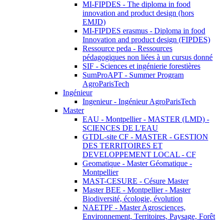
MI-FIPDES - The diploma in food
innovation and product design (hors
EMJD)
MI-FIPDES erasmus - Diploma in food
Innovation and product design (FIPDES)
Ressource peda - Ressources
pédagogiques non liées à un cursus donné
SIF - Sciences et ingénierie forestières
SumProAPT - Summer Program
AgroParisTech
Ingénieur
Ingenieur - Ingénieur AgroParisTech
Master
EAU - Montpellier - MASTER (LMD) -
SCIENCES DE L'EAU
GTDL-site CF - MASTER - GESTION
DES TERRITOIRES ET
DEVELOPPEMENT LOCAL - CF
Geomatique - Master Géomatique -
Montpellier
MAST-CESURE - Césure Master
Master BEE - Montpellier - Master
Biodiversité, écologie, évolution
NAETPF - Master Agrosciences,
Environnement, Territoires, Paysage, Forêt