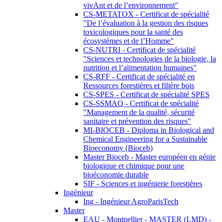
vivAnt et de l’environnement"
CS-METATOX - Certificat de spécialité
"De l’évaluation à la gestion des risques
toxicologiques pour la santé des
écosystèmes et de l’Homme"
CS-NUTRI - Certificat de spécialité
"Sciences et technologies de la biologie, la
nutrition et l’alimentation humaines"
CS-RFF - Certificat de spécialité en
Ressources forestières et filière bois
CS-SPES - Certificat de spécialité SPES
CS-SSMAQ - Certificat de spécialité
"Management de la qualité, sécurité
sanitaire et prévention des risques"
MI-BIOCEB - Diploma in Biological and
Chemical Engineering for a Sustainable
Bioeconomy (Bioceb)
Master Bioceb - Master européen en génie
biologique et chimique pour une
bioéconomie durable
SIF - Sciences et ingénierie forestières
Ingénieur
Ing - Ingénieur AgroParisTech
Master
EAU - Montpellier - MASTER (LMD) -