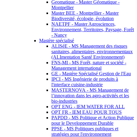
Geomatique - Master Géomatique -
Montpellier
Master BEE - Montpellier - Master
Biodiversité, écologie, évolution
NAETPF - Master Agrosciences,
Environnement, Territoires, Paysage, Forêt
- Nancy
Mastère spécialisé
ALISéE - MS Management des risques
sanitaires, alimentaires, environnementaux
(ALImentation Santé Environnement)
FNS-MI - MS Forêt, nature et société -
Management international
GE - Mastère Spécialisé Gestion de l'Eau
IPCI - MS Ingénierie de produits à
l'interface cuisine-industrie
MASTERNOVA - MS Management de
l’innovation dans les agro-activités et les
bio-industries
OPT ENG - IEM WATER FOR ALL
OPT FR - IEM EAU POUR TOUS
PAPDD - MS Politique et Action Publique
pour le Developpement Durable
PPSE - MS Politiques publiques et
stratégies pour l'environnement