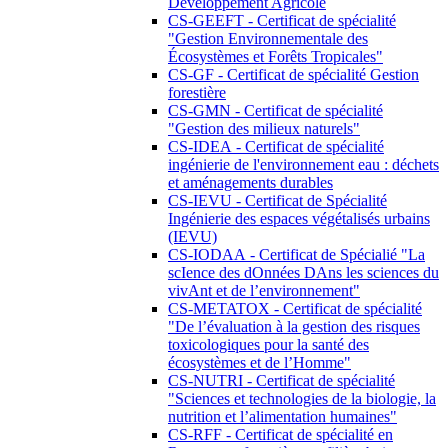
Développement Agricole
CS-GEEFT - Certificat de spécialité
"Gestion Environnementale des
Écosystèmes et Forêts Tropicales"
CS-GF - Certificat de spécialité Gestion
forestière
CS-GMN - Certificat de spécialité
"Gestion des milieux naturels"
CS-IDEA - Certificat de spécialité
ingénierie de l'environnement eau : déchets
et aménagements durables
CS-IEVU - Certificat de Spécialité
Ingénierie des espaces végétalisés urbains
(IEVU)
CS-IODAA - Certificat de Spécialié "La
scIence des dOnnées DAns les sciences du
vivAnt et de l’environnement"
CS-METATOX - Certificat de spécialité
"De l’évaluation à la gestion des risques
toxicologiques pour la santé des
écosystèmes et de l’Homme"
CS-NUTRI - Certificat de spécialité
"Sciences et technologies de la biologie, la
nutrition et l’alimentation humaines"
CS-RFF - Certificat de spécialité en