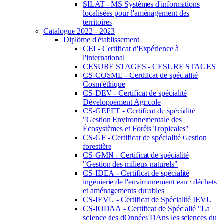
SILAT - MS Systèmes d'informations
localisées pour l'aménagement des
territoires
Catalogue 2022 - 2023
Diplôme d'établissement
CEI - Certificat d'Expérience à
l'international
CESURE STAGES - CESURE STAGES
CS-COSME - Certificat de spécialité
Cosm'éthique
CS-DEV - Certificat de spécialité
Développement Agricole
CS-GEEFT - Certificat de spécialité
"Gestion Environnementale des
Écosystèmes et Forêts Tropicales"
CS-GF - Certificat de spécialité Gestion
forestière
CS-GMN - Certificat de spécialité
"Gestion des milieux naturels"
CS-IDEA - Certificat de spécialité
ingénierie de l'environnement eau : déchets
et aménagements durables
CS-IEVU - Certificat de Spécialité IEVU
CS-IODAA - Certificat de Spécialié "La
scIence des dOnnées DAns les sciences du