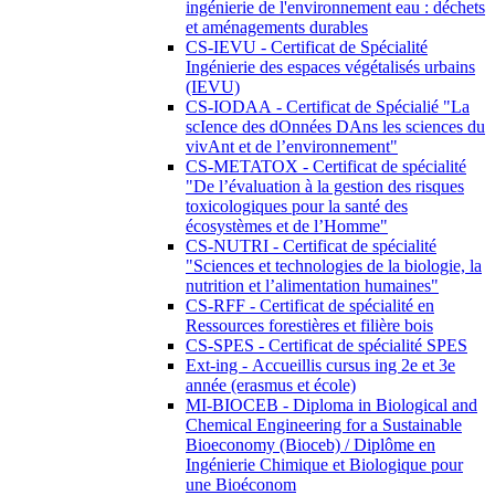
ingénierie de l'environnement eau : déchets
et aménagements durables
CS-IEVU - Certificat de Spécialité
Ingénierie des espaces végétalisés urbains
(IEVU)
CS-IODAA - Certificat de Spécialié "La
scIence des dOnnées DAns les sciences du
vivAnt et de l’environnement"
CS-METATOX - Certificat de spécialité
"De l’évaluation à la gestion des risques
toxicologiques pour la santé des
écosystèmes et de l’Homme"
CS-NUTRI - Certificat de spécialité
"Sciences et technologies de la biologie, la
nutrition et l’alimentation humaines"
CS-RFF - Certificat de spécialité en
Ressources forestières et filière bois
CS-SPES - Certificat de spécialité SPES
Ext-ing - Accueillis cursus ing 2e et 3e
année (erasmus et école)
MI-BIOCEB - Diploma in Biological and
Chemical Engineering for a Sustainable
Bioeconomy (Bioceb) / Diplôme en
Ingénierie Chimique et Biologique pour
une Bioéconom