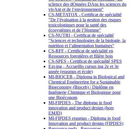
scIence des dOnnées DAns les sciences du
vivAnt et de l’environnement"
CS-METATOX - Certificat de spécialité
"De l’évaluation à la gestion des risques
toxicologiques pour la santé des
écosystèmes et de l’Homme"
CS-NUTRI - Certificat de spécialité
"Sciences et technologies de la biologie, la
nutrition et l’alimentation humaines"
CS-RFF - Certificat de spécialité en
Ressources forestières et filière bois
CS-SPES - Certificat de spécialité SPES
Ext-ing - Accueillis cursus ing 2e et 3e
année (erasmus et école)
MI-BIOCEB - Diploma in Biological and
Chemical Engineering for a Sustainable
Bioeconomy (Bioceb) / Diplôme en
Ingénierie Chimique et Biologique pour
une Bioéconom
MI-FIPDES - The diploma in food
innovation and product design (hors
EMJD)
MI-FIPDES erasmus - Diploma in food
Innovation and product design (FIPDES)
Ressource peda - Ressources