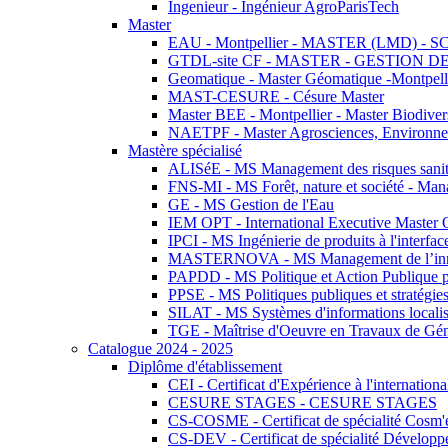
Ingenieur - Ingénieur AgroParisTech
Master
EAU - Montpellier - MASTER (LMD) - 
GTDL-site CF - MASTER - GESTION
Geomatique - Master Géomatique -Montpell
MAST-CESURE - Césure Master
Master BEE - Montpellier - Master Biodivers
NAETPF - Master Agrosciences, Environneme
Mastère spécialisé
ALISéE - MS Management des risques sanita
FNS-MI - MS Forêt, nature et société - Man
GE - MS Gestion de l'Eau
IEM OPT - International Executive Master
IPCI - MS Ingénierie de produits à l'interfac
MASTERNOVA - MS Management de l’innovatio
PAPDD - MS Politique et Action Publique 
PPSE - MS Politiques publiques et stratégie
SILAT - MS Systèmes d'informations localisé
TGE - Maîtrise d'Oeuvre en Travaux de Gé
Catalogue 2024 - 2025
Diplôme d'établissement
CEI - Certificat d'Expérience à l'internationa
CESURE STAGES - CESURE STAGES
CS-COSME - Certificat de spécialité Cosm'
CS-DEV - Certificat de spécialité Développ