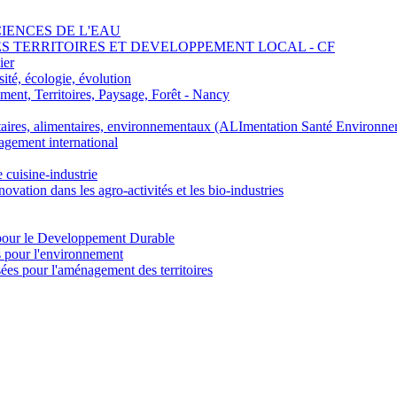
SCIENCES DE L'EAU
 DES TERRITOIRES ET DEVELOPPEMENT LOCAL - CF
ier
ité, écologie, évolution
nt, Territoires, Paysage, Forêt - Nancy
ires, alimentaires, environnementaux (ALImentation Santé Environne
agement international
e cuisine-industrie
n dans les agro-activités et les bio-industries
pour le Developpement Durable
s pour l'environnement
es pour l'aménagement des territoires