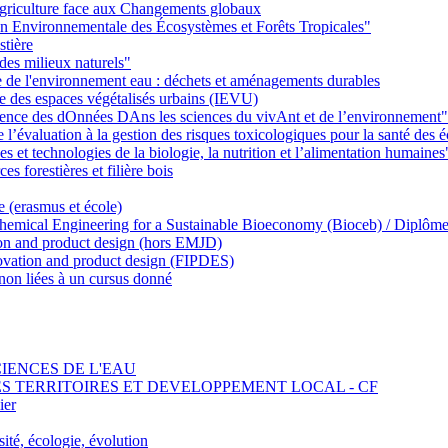
griculture face aux Changements globaux
on Environnementale des Écosystèmes et Forêts Tropicales"
stière
des milieux naturels"
ie de l'environnement eau : déchets et aménagements durables
ie des espaces végétalisés urbains (IEVU)
Ience des dOnnées DAns les sciences du vivAnt et de l’environnement"
’évaluation à la gestion des risques toxicologiques pour la santé des
 et technologies de la biologie, la nutrition et l’alimentation humaines
s forestières et filière bois
e (erasmus et école)
emical Engineering for a Sustainable Bioeconomy (Bioceb) / Diplôme
on and product design (hors EMJD)
vation and product design (FIPDES)
on liées à un cursus donné
SCIENCES DE L'EAU
 DES TERRITOIRES ET DEVELOPPEMENT LOCAL - CF
ier
ité, écologie, évolution