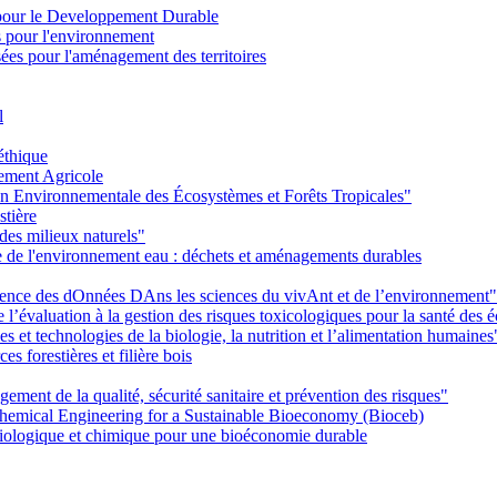
pour le Developpement Durable
s pour l'environnement
es pour l'aménagement des territoires
l
éthique
ement Agricole
on Environnementale des Écosystèmes et Forêts Tropicales"
stière
des milieux naturels"
ie de l'environnement eau : déchets et aménagements durables
Ience des dOnnées DAns les sciences du vivAnt et de l’environnement"
’évaluation à la gestion des risques toxicologiques pour la santé des
 et technologies de la biologie, la nutrition et l’alimentation humaines
s forestières et filière bois
ent de la qualité, sécurité sanitaire et prévention des risques"
emical Engineering for a Sustainable Bioeconomy (Bioceb)
iologique et chimique pour une bioéconomie durable