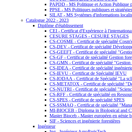
PAPDD - MS Politique et Action Publique 
PPSE - MS Politiques publiques et stratégie
SILAT - MS Systèmes d'informations localisé
Catalogue 2022 - 2023
Diplôme d'établissement
CEI - Certificat d'Expérience à l'internationa
CESURE STAGES - CESURE STAGES
CS-COSME - Certificat de spécialité Cosm'
CS-DEV - Certificat de spécialité Développ
CS-GEEFT - Certificat de spécialité "Gesti
CS-GF - Certificat de spécialité Gestion fore
CS-GMN - Certificat de spécialité "Gestion 
CS-IDEA - Certificat de spécialité ingénier
CS-IEVU - Certificat de Spécialité IEVU
CS-IODAA - Certificat de Spécialié "La sc
CS-METATOX - Certificat de spécialité "De l
CS-NUTRI - Certificat de spécialité "Sciences
CS-RFF - Certificat de spécialité en Ressource
CS-SPES - Certificat de spécialité SPES
CS-SSMAQ - Certificat de spécialité "Managem
MI-BIOCEB - Diploma in Biological and Ch
Master Bioceb - Master européen en génie b
SIF - Sciences et ingénierie forestières
Ingénieur
Ing - Ingénieur AgroParisTech