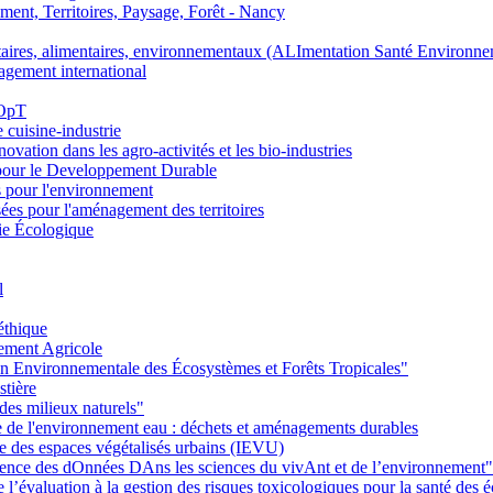
nt, Territoires, Paysage, Forêt - Nancy
ires, alimentaires, environnementaux (ALImentation Santé Environne
agement international
 OpT
e cuisine-industrie
n dans les agro-activités et les bio-industries
pour le Developpement Durable
s pour l'environnement
es pour l'aménagement des territoires
ie Écologique
l
éthique
ement Agricole
on Environnementale des Écosystèmes et Forêts Tropicales"
stière
des milieux naturels"
ie de l'environnement eau : déchets et aménagements durables
ie des espaces végétalisés urbains (IEVU)
Ience des dOnnées DAns les sciences du vivAnt et de l’environnement"
’évaluation à la gestion des risques toxicologiques pour la santé des