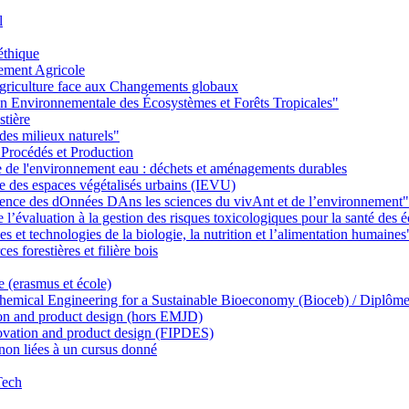
l
éthique
ement Agricole
griculture face aux Changements globaux
on Environnementale des Écosystèmes et Forêts Tropicales"
stière
des milieux naturels"
 Procédés et Production
ie de l'environnement eau : déchets et aménagements durables
ie des espaces végétalisés urbains (IEVU)
Ience des dOnnées DAns les sciences du vivAnt et de l’environnement"
’évaluation à la gestion des risques toxicologiques pour la santé des
 et technologies de la biologie, la nutrition et l’alimentation humaines
s forestières et filière bois
e (erasmus et école)
emical Engineering for a Sustainable Bioeconomy (Bioceb) / Diplôme
on and product design (hors EMJD)
vation and product design (FIPDES)
on liées à un cursus donné
Tech