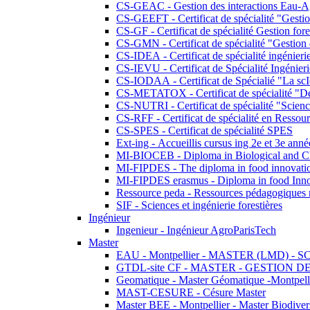
CS-GEAC - Gestion des interactions Eau-A
CS-GEEFT - Certificat de spécialité "Gesti
CS-GF - Certificat de spécialité Gestion fore
CS-GMN - Certificat de spécialité "Gestion 
CS-IDEA - Certificat de spécialité ingénier
CS-IEVU - Certificat de Spécialité Ingénier
CS-IODAA - Certificat de Spécialié "La sc
CS-METATOX - Certificat de spécialité "De l
CS-NUTRI - Certificat de spécialité "Sciences
CS-RFF - Certificat de spécialité en Ressource
CS-SPES - Certificat de spécialité SPES
Ext-ing - Accueillis cursus ing 2e et 3e anné
MI-BIOCEB - Diploma in Biological and Ch
MI-FIPDES - The diploma in food innovati
MI-FIPDES erasmus - Diploma in food Inno
Ressource peda - Ressources pédagogiques n
SIF - Sciences et ingénierie forestières
Ingénieur
Ingenieur - Ingénieur AgroParisTech
Master
EAU - Montpellier - MASTER (LMD) - 
GTDL-site CF - MASTER - GESTION
Geomatique - Master Géomatique -Montpell
MAST-CESURE - Césure Master
Master BEE - Montpellier - Master Biodivers