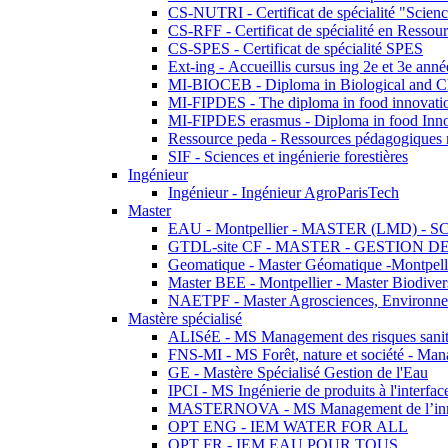
CS-NUTRI - Certificat de spécialité "Sciences
CS-RFF - Certificat de spécialité en Ressource
CS-SPES - Certificat de spécialité SPES
Ext-ing - Accueillis cursus ing 2e et 3e anné
MI-BIOCEB - Diploma in Biological and Ch
MI-FIPDES - The diploma in food innovati
MI-FIPDES erasmus - Diploma in food Inno
Ressource peda - Ressources pédagogiques n
SIF - Sciences et ingénierie forestières
Ingénieur
Ingénieur - Ingénieur AgroParisTech
Master
EAU - Montpellier - MASTER (LMD) - 
GTDL-site CF - MASTER - GESTION
Geomatique - Master Géomatique -Montpell
Master BEE - Montpellier - Master Biodivers
NAETPF - Master Agrosciences, Environneme
Mastère spécialisé
ALISéE - MS Management des risques sanita
FNS-MI - MS Forêt, nature et société - Man
GE - Mastère Spécialisé Gestion de l'Eau
IPCI - MS Ingénierie de produits à l'interfac
MASTERNOVA - MS Management de l’innovatio
OPT ENG - IEM WATER FOR ALL
OPT FR - IEM EAU POUR TOUS