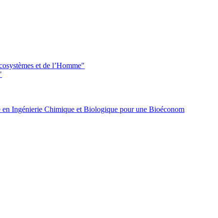
 écosystèmes et de l’Homme"
"
 en Ingénierie Chimique et Biologique pour une Bioéconom