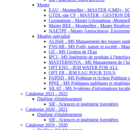
Master
EAU - Montpellier - MASTER (LMD) - 
GTDL-site CF - MASTER - GESTION
Geomatique - Master Géomatique -Montpell
Master BEE - Montpellier - Master Biodivers
NAETPF - Master Agrosciences, Environneme
Mastère spécialisé
ALISéE - MS Management des risques sanita
FNS-MI - MS Forêt, nature et société - Man
GE - MS Gestion de l'Eau
IPCI - MS Ingénierie de produits à l'interfac
MASTERNOVA - MS Management de l’innovatio
OPT ENG - IEM WATER FOR ALL
OPT FR - IEM EAU POUR TOUS
PAPDD - MS Politique et Action Publique 
PPSE - MS Politiques publiques et stratégie
SILAT - MS Systèmes d'informations localisé
Catalogue 2021 - 2022
Diplôme d'établissement
SIF - Sciences et ingénierie forestières
Catalogue 2020 - 2021
Diplôme d'établissement
SIF - Sciences et ingénierie forestières
Catalogue 2019 - 2020