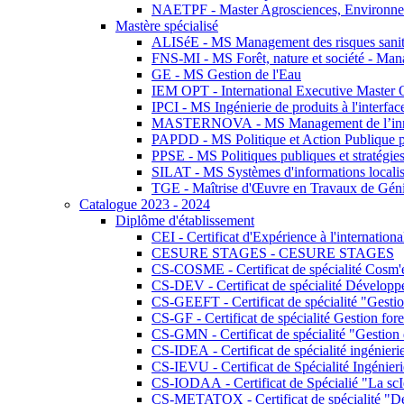
NAETPF - Master Agrosciences, Environneme
Mastère spécialisé
ALISéE - MS Management des risques sanita
FNS-MI - MS Forêt, nature et société - Man
GE - MS Gestion de l'Eau
IEM OPT - International Executive Master
IPCI - MS Ingénierie de produits à l'interfac
MASTERNOVA - MS Management de l’innovatio
PAPDD - MS Politique et Action Publique 
PPSE - MS Politiques publiques et stratégie
SILAT - MS Systèmes d'informations localisé
TGE - Maîtrise d'Œuvre en Travaux de Gén
Catalogue 2023 - 2024
Diplôme d'établissement
CEI - Certificat d'Expérience à l'internationa
CESURE STAGES - CESURE STAGES
CS-COSME - Certificat de spécialité Cosm'
CS-DEV - Certificat de spécialité Développ
CS-GEEFT - Certificat de spécialité "Gesti
CS-GF - Certificat de spécialité Gestion fore
CS-GMN - Certificat de spécialité "Gestion 
CS-IDEA - Certificat de spécialité ingénier
CS-IEVU - Certificat de Spécialité Ingénier
CS-IODAA - Certificat de Spécialié "La sc
CS-METATOX - Certificat de spécialité "De l