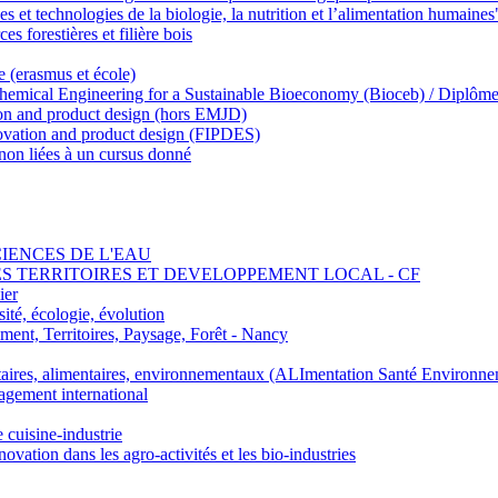
 et technologies de la biologie, la nutrition et l’alimentation humaines
s forestières et filière bois
e (erasmus et école)
emical Engineering for a Sustainable Bioeconomy (Bioceb) / Diplôme
on and product design (hors EMJD)
vation and product design (FIPDES)
on liées à un cursus donné
SCIENCES DE L'EAU
 DES TERRITOIRES ET DEVELOPPEMENT LOCAL - CF
ier
ité, écologie, évolution
nt, Territoires, Paysage, Forêt - Nancy
ires, alimentaires, environnementaux (ALImentation Santé Environne
agement international
e cuisine-industrie
n dans les agro-activités et les bio-industries