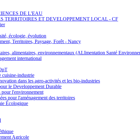
SCIENCES DE L'EAU
 DES TERRITOIRES ET DEVELOPPEMENT LOCAL - CF
ier
ité, écologie, évolution
nt, Territoires, Paysage, Forêt - Nancy
ires, alimentaires, environnementaux (ALImentation Santé Environne
agement international
 OpT
e cuisine-industrie
n dans les agro-activités et les bio-industries
pour le Developpement Durable
s pour l'environnement
es pour l'aménagement des territoires
nie Écologique
l
éthique
ement Agricole