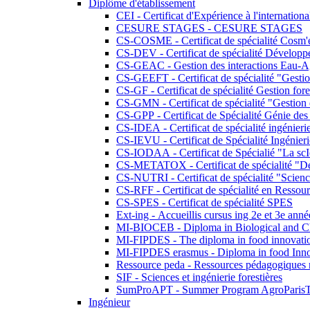
Diplôme d'établissement
CEI - Certificat d'Expérience à l'internationa
CESURE STAGES - CESURE STAGES
CS-COSME - Certificat de spécialité Cosm'
CS-DEV - Certificat de spécialité Développ
CS-GEAC - Gestion des interactions Eau-A
CS-GEEFT - Certificat de spécialité "Gesti
CS-GF - Certificat de spécialité Gestion fore
CS-GMN - Certificat de spécialité "Gestion 
CS-GPP - Certificat de Spécialité Génie des
CS-IDEA - Certificat de spécialité ingénier
CS-IEVU - Certificat de Spécialité Ingénier
CS-IODAA - Certificat de Spécialié "La sc
CS-METATOX - Certificat de spécialité "De l
CS-NUTRI - Certificat de spécialité "Sciences
CS-RFF - Certificat de spécialité en Ressource
CS-SPES - Certificat de spécialité SPES
Ext-ing - Accueillis cursus ing 2e et 3e anné
MI-BIOCEB - Diploma in Biological and Ch
MI-FIPDES - The diploma in food innovati
MI-FIPDES erasmus - Diploma in food Inno
Ressource peda - Ressources pédagogiques n
SIF - Sciences et ingénierie forestières
SumProAPT - Summer Program AgroParis
Ingénieur