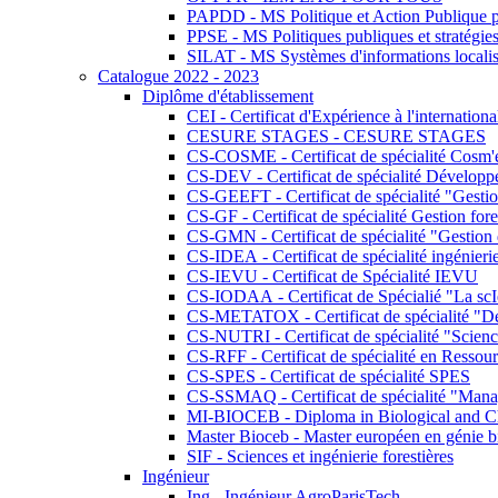
PAPDD - MS Politique et Action Publique 
PPSE - MS Politiques publiques et stratégie
SILAT - MS Systèmes d'informations localisé
Catalogue 2022 - 2023
Diplôme d'établissement
CEI - Certificat d'Expérience à l'internationa
CESURE STAGES - CESURE STAGES
CS-COSME - Certificat de spécialité Cosm'
CS-DEV - Certificat de spécialité Développ
CS-GEEFT - Certificat de spécialité "Gesti
CS-GF - Certificat de spécialité Gestion fore
CS-GMN - Certificat de spécialité "Gestion 
CS-IDEA - Certificat de spécialité ingénier
CS-IEVU - Certificat de Spécialité IEVU
CS-IODAA - Certificat de Spécialié "La sc
CS-METATOX - Certificat de spécialité "De l
CS-NUTRI - Certificat de spécialité "Sciences
CS-RFF - Certificat de spécialité en Ressource
CS-SPES - Certificat de spécialité SPES
CS-SSMAQ - Certificat de spécialité "Managem
MI-BIOCEB - Diploma in Biological and Ch
Master Bioceb - Master européen en génie b
SIF - Sciences et ingénierie forestières
Ingénieur
Ing - Ingénieur AgroParisTech