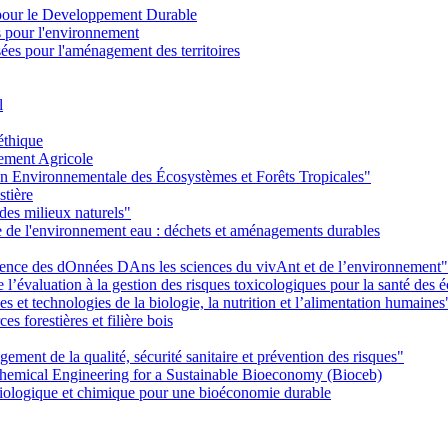
pour le Developpement Durable
s pour l'environnement
es pour l'aménagement des territoires
l
éthique
ement Agricole
on Environnementale des Écosystèmes et Forêts Tropicales"
stière
des milieux naturels"
ie de l'environnement eau : déchets et aménagements durables
Ience des dOnnées DAns les sciences du vivAnt et de l’environnement"
’évaluation à la gestion des risques toxicologiques pour la santé des
 et technologies de la biologie, la nutrition et l’alimentation humaines
s forestières et filière bois
ent de la qualité, sécurité sanitaire et prévention des risques"
emical Engineering for a Sustainable Bioeconomy (Bioceb)
iologique et chimique pour une bioéconomie durable