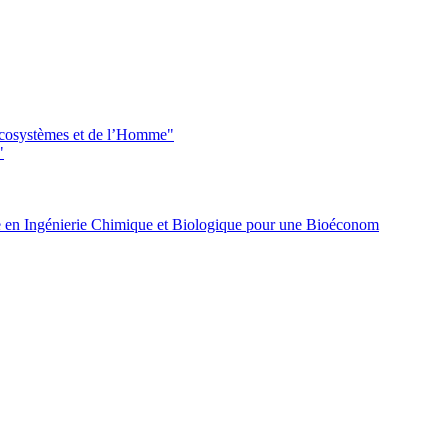
 écosystèmes et de l’Homme"
"
 en Ingénierie Chimique et Biologique pour une Bioéconom