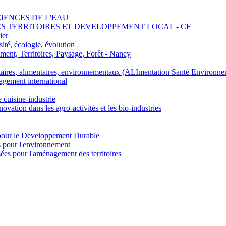
SCIENCES DE L'EAU
 DES TERRITOIRES ET DEVELOPPEMENT LOCAL - CF
ier
ité, écologie, évolution
nt, Territoires, Paysage, Forêt - Nancy
ires, alimentaires, environnementaux (ALImentation Santé Environne
agement international
e cuisine-industrie
n dans les agro-activités et les bio-industries
pour le Developpement Durable
s pour l'environnement
es pour l'aménagement des territoires