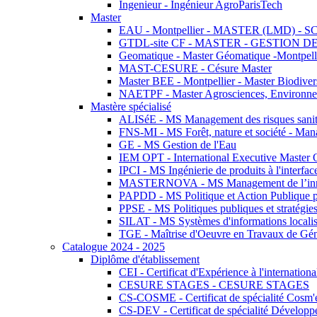
Ingenieur - Ingénieur AgroParisTech
Master
EAU - Montpellier - MASTER (LMD) - 
GTDL-site CF - MASTER - GESTION
Geomatique - Master Géomatique -Montpell
MAST-CESURE - Césure Master
Master BEE - Montpellier - Master Biodivers
NAETPF - Master Agrosciences, Environneme
Mastère spécialisé
ALISéE - MS Management des risques sanita
FNS-MI - MS Forêt, nature et société - Man
GE - MS Gestion de l'Eau
IEM OPT - International Executive Master
IPCI - MS Ingénierie de produits à l'interfac
MASTERNOVA - MS Management de l’innovatio
PAPDD - MS Politique et Action Publique 
PPSE - MS Politiques publiques et stratégie
SILAT - MS Systèmes d'informations localisé
TGE - Maîtrise d'Oeuvre en Travaux de Gé
Catalogue 2024 - 2025
Diplôme d'établissement
CEI - Certificat d'Expérience à l'internationa
CESURE STAGES - CESURE STAGES
CS-COSME - Certificat de spécialité Cosm'
CS-DEV - Certificat de spécialité Développ