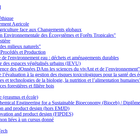
l
éthique
ement Agricole
griculture face aux Changements globaux
on Environnementale des Écosystèmes et Forêts Tropicales"
stière
des milieux naturels"
 Procédés et Production
ie de l'environnement eau : déchets et aménagements durables
ie des espaces végétalisés urbains (IEVU)
Ience des dOnnées DAns les sciences du vivAnt et de l’environnement"
’évaluation à la gestion des risques toxicologiques pour la santé des
 et technologies de la biologie, la nutrition et l’alimentation humaines
s forestières et filière bois
e (erasmus et école)
emical Engineering for a Sustainable Bioeconomy (Bioceb) / Diplôme
on and product design (hors EMJD)
vation and product design (FIPDES)
on liées à un cursus donné
Tech