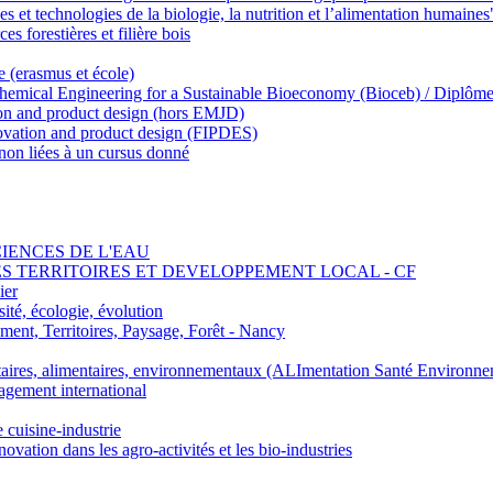
 et technologies de la biologie, la nutrition et l’alimentation humaines
s forestières et filière bois
e (erasmus et école)
emical Engineering for a Sustainable Bioeconomy (Bioceb) / Diplôme
on and product design (hors EMJD)
vation and product design (FIPDES)
on liées à un cursus donné
SCIENCES DE L'EAU
 DES TERRITOIRES ET DEVELOPPEMENT LOCAL - CF
ier
ité, écologie, évolution
nt, Territoires, Paysage, Forêt - Nancy
ires, alimentaires, environnementaux (ALImentation Santé Environne
agement international
e cuisine-industrie
n dans les agro-activités et les bio-industries