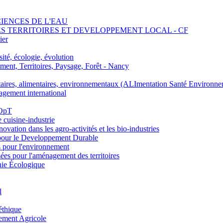
SCIENCES DE L'EAU
 DES TERRITOIRES ET DEVELOPPEMENT LOCAL - CF
ier
ité, écologie, évolution
nt, Territoires, Paysage, Forêt - Nancy
ires, alimentaires, environnementaux (ALImentation Santé Environne
agement international
 OpT
e cuisine-industrie
n dans les agro-activités et les bio-industries
pour le Developpement Durable
s pour l'environnement
es pour l'aménagement des territoires
nie Écologique
l
éthique
ement Agricole