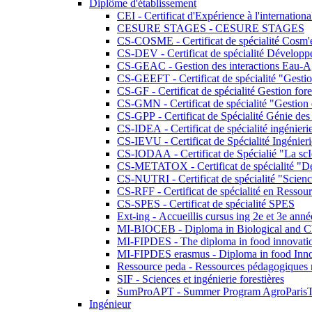
Diplôme d'établissement
CEI - Certificat d'Expérience à l'internationa
CESURE STAGES - CESURE STAGES
CS-COSME - Certificat de spécialité Cosm'
CS-DEV - Certificat de spécialité Développ
CS-GEAC - Gestion des interactions Eau-A
CS-GEEFT - Certificat de spécialité "Gesti
CS-GF - Certificat de spécialité Gestion fore
CS-GMN - Certificat de spécialité "Gestion 
CS-GPP - Certificat de Spécialité Génie des
CS-IDEA - Certificat de spécialité ingénier
CS-IEVU - Certificat de Spécialité Ingénier
CS-IODAA - Certificat de Spécialié "La sc
CS-METATOX - Certificat de spécialité "De l
CS-NUTRI - Certificat de spécialité "Sciences
CS-RFF - Certificat de spécialité en Ressource
CS-SPES - Certificat de spécialité SPES
Ext-ing - Accueillis cursus ing 2e et 3e anné
MI-BIOCEB - Diploma in Biological and Ch
MI-FIPDES - The diploma in food innovati
MI-FIPDES erasmus - Diploma in food Inno
Ressource peda - Ressources pédagogiques n
SIF - Sciences et ingénierie forestières
SumProAPT - Summer Program AgroParis
Ingénieur