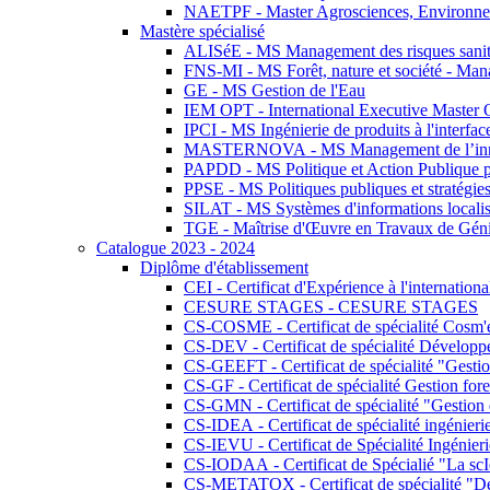
NAETPF - Master Agrosciences, Environneme
Mastère spécialisé
ALISéE - MS Management des risques sanita
FNS-MI - MS Forêt, nature et société - Man
GE - MS Gestion de l'Eau
IEM OPT - International Executive Master
IPCI - MS Ingénierie de produits à l'interfac
MASTERNOVA - MS Management de l’innovatio
PAPDD - MS Politique et Action Publique 
PPSE - MS Politiques publiques et stratégie
SILAT - MS Systèmes d'informations localisé
TGE - Maîtrise d'Œuvre en Travaux de Gén
Catalogue 2023 - 2024
Diplôme d'établissement
CEI - Certificat d'Expérience à l'internationa
CESURE STAGES - CESURE STAGES
CS-COSME - Certificat de spécialité Cosm'
CS-DEV - Certificat de spécialité Développ
CS-GEEFT - Certificat de spécialité "Gesti
CS-GF - Certificat de spécialité Gestion fore
CS-GMN - Certificat de spécialité "Gestion 
CS-IDEA - Certificat de spécialité ingénier
CS-IEVU - Certificat de Spécialité Ingénier
CS-IODAA - Certificat de Spécialié "La sc
CS-METATOX - Certificat de spécialité "De l