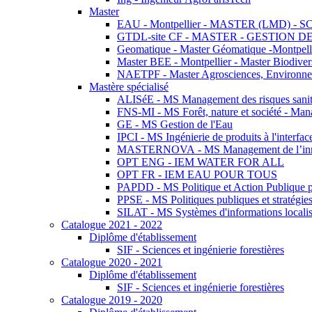
Master
EAU - Montpellier - MASTER (LMD) - 
GTDL-site CF - MASTER - GESTION
Geomatique - Master Géomatique -Montpell
Master BEE - Montpellier - Master Biodivers
NAETPF - Master Agrosciences, Environneme
Mastère spécialisé
ALISéE - MS Management des risques sanita
FNS-MI - MS Forêt, nature et société - Man
GE - MS Gestion de l'Eau
IPCI - MS Ingénierie de produits à l'interfac
MASTERNOVA - MS Management de l’innovatio
OPT ENG - IEM WATER FOR ALL
OPT FR - IEM EAU POUR TOUS
PAPDD - MS Politique et Action Publique 
PPSE - MS Politiques publiques et stratégie
SILAT - MS Systèmes d'informations localisé
Catalogue 2021 - 2022
Diplôme d'établissement
SIF - Sciences et ingénierie forestières
Catalogue 2020 - 2021
Diplôme d'établissement
SIF - Sciences et ingénierie forestières
Catalogue 2019 - 2020