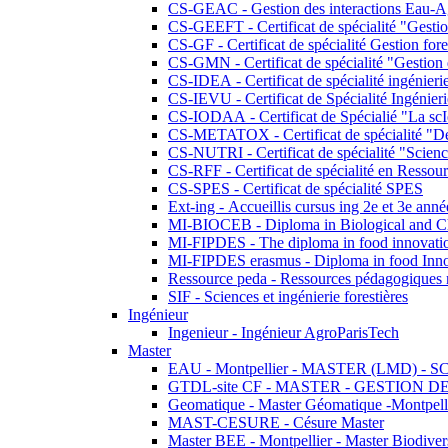
CS-GEAC - Gestion des interactions Eau-A
CS-GEEFT - Certificat de spécialité "Gesti
CS-GF - Certificat de spécialité Gestion fore
CS-GMN - Certificat de spécialité "Gestion 
CS-IDEA - Certificat de spécialité ingénier
CS-IEVU - Certificat de Spécialité Ingénier
CS-IODAA - Certificat de Spécialié "La sc
CS-METATOX - Certificat de spécialité "De l
CS-NUTRI - Certificat de spécialité "Sciences
CS-RFF - Certificat de spécialité en Ressource
CS-SPES - Certificat de spécialité SPES
Ext-ing - Accueillis cursus ing 2e et 3e anné
MI-BIOCEB - Diploma in Biological and Ch
MI-FIPDES - The diploma in food innovati
MI-FIPDES erasmus - Diploma in food Inno
Ressource peda - Ressources pédagogiques n
SIF - Sciences et ingénierie forestières
Ingénieur
Ingenieur - Ingénieur AgroParisTech
Master
EAU - Montpellier - MASTER (LMD) - 
GTDL-site CF - MASTER - GESTION
Geomatique - Master Géomatique -Montpell
MAST-CESURE - Césure Master
Master BEE - Montpellier - Master Biodivers