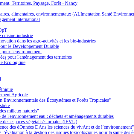
nt, Territoires, Paysage, Forêt - Nancy
ires, alimentaires, environnementaux (ALImentation Santé Environne
agement international
 OpT
e cuisine-industrie
n dans les agro-activités et les bio-industries
pour le Developpement Durable
s pour l'environnement
es pour l'aménagement des territoires
ie Écologique
l
éthique
ement Agricole
on Environnementale des Écosystèmes et Forêts Tropicales"
stière
des milieux naturels"
ie de l'environnement eau : déchets et aménagements durables
ie des espaces végétalisés urbains (IEVU)
Ience des dOnnées DAns les sciences du vivAnt et de l’environnement"
’évaluation à la gestion des risques toxicologiques pour la santé des