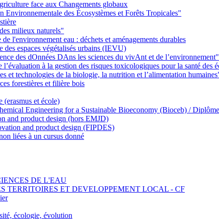
griculture face aux Changements globaux
on Environnementale des Écosystèmes et Forêts Tropicales"
stière
des milieux naturels"
ie de l'environnement eau : déchets et aménagements durables
ie des espaces végétalisés urbains (IEVU)
Ience des dOnnées DAns les sciences du vivAnt et de l’environnement"
’évaluation à la gestion des risques toxicologiques pour la santé des
 et technologies de la biologie, la nutrition et l’alimentation humaines
s forestières et filière bois
e (erasmus et école)
emical Engineering for a Sustainable Bioeconomy (Bioceb) / Diplôme
on and product design (hors EMJD)
vation and product design (FIPDES)
on liées à un cursus donné
SCIENCES DE L'EAU
 DES TERRITOIRES ET DEVELOPPEMENT LOCAL - CF
ier
ité, écologie, évolution