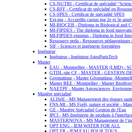
CS-NUTRI - Certificat de spécialité "Sciences
CS-RFF - Certificat de spécialité en Ressource
CS-SPES - Certificat de spécialité SPES
Ext-ing - Accueillis cursus ing 2e et 3e anné
MI-BIOCEB - Diploma in Biological and Ch
MI-FIPDES - The diploma in food innovati
MI-FIPDES erasmus - Diploma in food Inno
Ressource peda - Ressources pédagogiques n
SIF - Sciences et ingénierie forestières
Ingénieur
Ingénieur - Ingénieur AgroParisTech
Master
EAU - Montpellier - MASTER (LMD) - 
GTDL-site CF - MASTER - GESTION
Geomatique - Master Géomatique -Montpell
Master BEE - Montpellier - Master Biodivers
NAETPF - Master Agrosciences, Environneme
Mastère spécialisé
ALISéE - MS Management des risques sanita
FNS-MI - MS Forêt, nature et société - Man
GE - Mastère Spécialisé Gestion de l'Eau
IPCI - MS Ingénierie de produits à l'interfac
MASTERNOVA - MS Management de l’innovatio
OPT ENG - IEM WATER FOR ALL
OPT FR - IEM EAU POUR TOUS