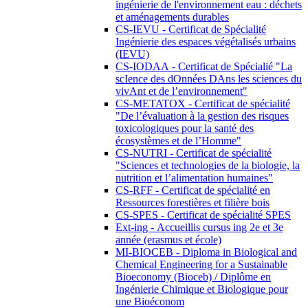
ingénierie de l'environnement eau : déchets
et aménagements durables
CS-IEVU - Certificat de Spécialité
Ingénierie des espaces végétalisés urbains
(IEVU)
CS-IODAA - Certificat de Spécialié "La
scIence des dOnnées DAns les sciences du
vivAnt et de l’environnement"
CS-METATOX - Certificat de spécialité
"De l’évaluation à la gestion des risques
toxicologiques pour la santé des
écosystèmes et de l’Homme"
CS-NUTRI - Certificat de spécialité
"Sciences et technologies de la biologie, la
nutrition et l’alimentation humaines"
CS-RFF - Certificat de spécialité en
Ressources forestières et filière bois
CS-SPES - Certificat de spécialité SPES
Ext-ing - Accueillis cursus ing 2e et 3e
année (erasmus et école)
MI-BIOCEB - Diploma in Biological and
Chemical Engineering for a Sustainable
Bioeconomy (Bioceb) / Diplôme en
Ingénierie Chimique et Biologique pour
une Bioéconom