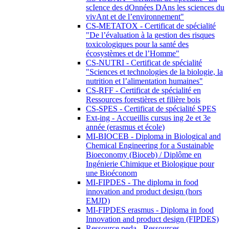
scIence des dOnnées DAns les sciences du
vivAnt et de l’environnement"
CS-METATOX - Certificat de spécialité
"De l’évaluation à la gestion des risques
toxicologiques pour la santé des
écosystèmes et de l’Homme"
CS-NUTRI - Certificat de spécialité
"Sciences et technologies de la biologie, la
nutrition et l’alimentation humaines"
CS-RFF - Certificat de spécialité en
Ressources forestières et filière bois
CS-SPES - Certificat de spécialité SPES
Ext-ing - Accueillis cursus ing 2e et 3e
année (erasmus et école)
MI-BIOCEB - Diploma in Biological and
Chemical Engineering for a Sustainable
Bioeconomy (Bioceb) / Diplôme en
Ingénierie Chimique et Biologique pour
une Bioéconom
MI-FIPDES - The diploma in food
innovation and product design (hors
EMJD)
MI-FIPDES erasmus - Diploma in food
Innovation and product design (FIPDES)
Ressource peda - Ressources