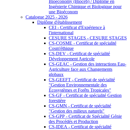
Bioeconomy (Bioceb) / Diplôme en
Ingénierie Chimique et Biologique pour
une Bioéconom
Catalogue 2025 - 2026
Diplôme d'établissement
CEI - Certificat d'Expérience à
l'international
CESURE STAGES - CESURE STAGES
CS-COSME - Certificat de spécialité
Cosm'éthique
CS-DEV - Certificat de spécialité
Développement Agricole
CS-GEAC - Gestion des interactions Eau-
Agriculture face aux Changements
globaux
CS-GEEFT - Certificat de spécialité
"Gestion Environnementale des
Écosystèmes et Forêts Tropicales"
CS-GF - Certificat de spécialité Gestion
forestière
CS-GMN - Certificat de spécialité
"Gestion des milieux naturels"
CS-GPP - Certificat de Spécialité Génie
des Procédés et Production
CS-IDEA - Certificat de spécialité