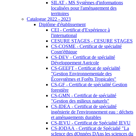
SILAT - MS Systèmes d'informations
localisées pour l'aménagement des
territoires
Catalogue 2022 - 2023
Diplôme d'établissement
CEI - Certificat d'Expérience à
l'international
CESURE STAGES - CESURE STAGES
CS-COSME - Certificat de spécialité
Cosm'éthique
CS-DEV - Certificat de spécialité
Développement Agricole
CS-GEEFT - Certificat de spécialité
"Gestion Environnementale des
Écosystèmes et Forêts Tropicales"
CS-GF - Certificat de spécialité Gestion
forestière
CS-GMN - Certificat de spécialité
"Gestion des milieux naturels"
CS-IDEA - Certificat de spécialité
ingénierie de l'environnement eau : déchets
et aménagements durables
CS-IEVU - Certificat de Spécialité IEVU
CS-IODAA - Certificat de Spécialié "La
scIence des dOnnées DAns les sciences du