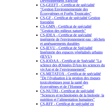
Développement Agricole
CS-GEEFT - Certificat de spécialité
"Gestion Environnementale des
Écosystèmes et Forêts Tropicales"
CS-GF - Certificat de spécialité Gestion
forestière
CS-GMN - Certificat de spécialité
"Gestion des milieux naturels"
CS-IDEA - Certificat de spécialité
ingénierie de l'environnement eau : déchets
et aménagements durables
CS-IEVU - Certificat de Spécialité
Ingénierie des espaces végétalisés urbains
(IEVU)
CS-IODAA - Certificat de Spécialié "La
scIence des dOnnées DAns les sciences du
vivAnt et de l’environnement"
CS-METATOX - Certificat de spécialité
"De l’évaluation à la gestion des risques
toxicologiques pour la santé des
écosystèmes et de l’Homme"
CS-NUTRI - Certificat de spécialité
"Sciences et technologies de la biologie, la
nutrition et l’alimentation humaines"
CS-RFF - Certificat de spécialité en