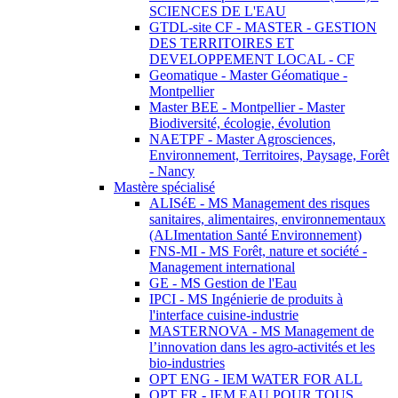
SCIENCES DE L'EAU
GTDL-site CF - MASTER - GESTION
DES TERRITOIRES ET
DEVELOPPEMENT LOCAL - CF
Geomatique - Master Géomatique -
Montpellier
Master BEE - Montpellier - Master
Biodiversité, écologie, évolution
NAETPF - Master Agrosciences,
Environnement, Territoires, Paysage, Forêt
- Nancy
Mastère spécialisé
ALISéE - MS Management des risques
sanitaires, alimentaires, environnementaux
(ALImentation Santé Environnement)
FNS-MI - MS Forêt, nature et société -
Management international
GE - MS Gestion de l'Eau
IPCI - MS Ingénierie de produits à
l'interface cuisine-industrie
MASTERNOVA - MS Management de
l’innovation dans les agro-activités et les
bio-industries
OPT ENG - IEM WATER FOR ALL
OPT FR - IEM EAU POUR TOUS