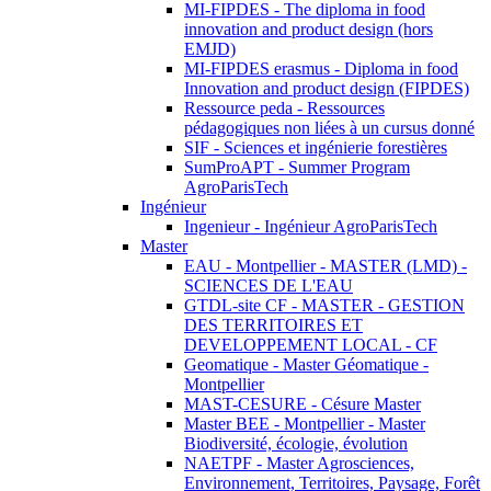
MI-FIPDES - The diploma in food
innovation and product design (hors
EMJD)
MI-FIPDES erasmus - Diploma in food
Innovation and product design (FIPDES)
Ressource peda - Ressources
pédagogiques non liées à un cursus donné
SIF - Sciences et ingénierie forestières
SumProAPT - Summer Program
AgroParisTech
Ingénieur
Ingenieur - Ingénieur AgroParisTech
Master
EAU - Montpellier - MASTER (LMD) -
SCIENCES DE L'EAU
GTDL-site CF - MASTER - GESTION
DES TERRITOIRES ET
DEVELOPPEMENT LOCAL - CF
Geomatique - Master Géomatique -
Montpellier
MAST-CESURE - Césure Master
Master BEE - Montpellier - Master
Biodiversité, écologie, évolution
NAETPF - Master Agrosciences,
Environnement, Territoires, Paysage, Forêt