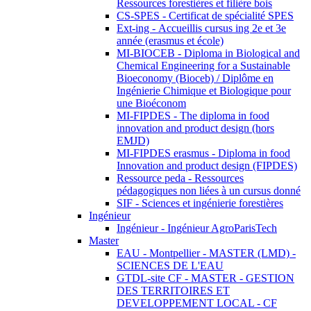
Ressources forestières et filière bois
CS-SPES - Certificat de spécialité SPES
Ext-ing - Accueillis cursus ing 2e et 3e
année (erasmus et école)
MI-BIOCEB - Diploma in Biological and
Chemical Engineering for a Sustainable
Bioeconomy (Bioceb) / Diplôme en
Ingénierie Chimique et Biologique pour
une Bioéconom
MI-FIPDES - The diploma in food
innovation and product design (hors
EMJD)
MI-FIPDES erasmus - Diploma in food
Innovation and product design (FIPDES)
Ressource peda - Ressources
pédagogiques non liées à un cursus donné
SIF - Sciences et ingénierie forestières
Ingénieur
Ingénieur - Ingénieur AgroParisTech
Master
EAU - Montpellier - MASTER (LMD) -
SCIENCES DE L'EAU
GTDL-site CF - MASTER - GESTION
DES TERRITOIRES ET
DEVELOPPEMENT LOCAL - CF