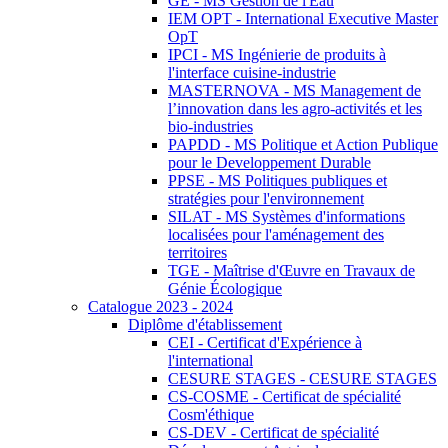
GE - MS Gestion de l'Eau
IEM OPT - International Executive Master
OpT
IPCI - MS Ingénierie de produits à
l'interface cuisine-industrie
MASTERNOVA - MS Management de
l’innovation dans les agro-activités et les
bio-industries
PAPDD - MS Politique et Action Publique
pour le Developpement Durable
PPSE - MS Politiques publiques et
stratégies pour l'environnement
SILAT - MS Systèmes d'informations
localisées pour l'aménagement des
territoires
TGE - Maîtrise d'Œuvre en Travaux de
Génie Écologique
Catalogue 2023 - 2024
Diplôme d'établissement
CEI - Certificat d'Expérience à
l'international
CESURE STAGES - CESURE STAGES
CS-COSME - Certificat de spécialité
Cosm'éthique
CS-DEV - Certificat de spécialité