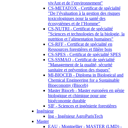
vivAnt et de l’environnement"
CS-METATOX - Certificat de spécialité
"De l’évaluation à la gestion des risques
toxicologiques pour la santé des
écosystèmes et de l’Homme"
CS-NUTRI - Certificat de spécialité
"Sciences et technologies de la biologie, la
nutrition et l’alimentation humaines"
CS-RFF - Certificat de spécialité en
Ressources forestières et filière bois
CS-SPES - Certificat de spécialité SPES
CS-SSMAQ - Certificat de spécialité
"Management de la qualité, sécurité
sanitaire et prévention des risques"
MI-BIOCEB - Diploma in Biological and
Chemical Engineering for a Sustainable
Bioeconomy (Bioceb)
Master Bioceb - Master européen en génie
biologique et chimique pour une
bioéconomie durable
SIF - Sciences et ingénierie forestières
Ingénieur
Ing - Ingénieur AgroParisTech
Master
EAU - Montpellier - MASTER (LMD) -