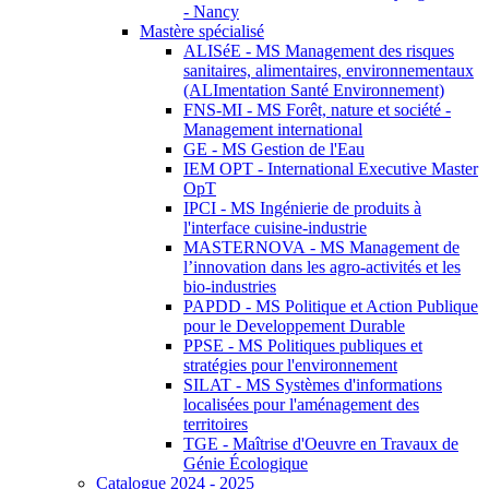
- Nancy
Mastère spécialisé
ALISéE - MS Management des risques
sanitaires, alimentaires, environnementaux
(ALImentation Santé Environnement)
FNS-MI - MS Forêt, nature et société -
Management international
GE - MS Gestion de l'Eau
IEM OPT - International Executive Master
OpT
IPCI - MS Ingénierie de produits à
l'interface cuisine-industrie
MASTERNOVA - MS Management de
l’innovation dans les agro-activités et les
bio-industries
PAPDD - MS Politique et Action Publique
pour le Developpement Durable
PPSE - MS Politiques publiques et
stratégies pour l'environnement
SILAT - MS Systèmes d'informations
localisées pour l'aménagement des
territoires
TGE - Maîtrise d'Oeuvre en Travaux de
Génie Écologique
Catalogue 2024 - 2025