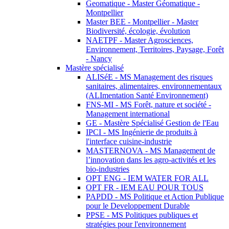
Geomatique - Master Géomatique -
Montpellier
Master BEE - Montpellier - Master
Biodiversité, écologie, évolution
NAETPF - Master Agrosciences,
Environnement, Territoires, Paysage, Forêt
- Nancy
Mastère spécialisé
ALISéE - MS Management des risques
sanitaires, alimentaires, environnementaux
(ALImentation Santé Environnement)
FNS-MI - MS Forêt, nature et société -
Management international
GE - Mastère Spécialisé Gestion de l'Eau
IPCI - MS Ingénierie de produits à
l'interface cuisine-industrie
MASTERNOVA - MS Management de
l’innovation dans les agro-activités et les
bio-industries
OPT ENG - IEM WATER FOR ALL
OPT FR - IEM EAU POUR TOUS
PAPDD - MS Politique et Action Publique
pour le Developpement Durable
PPSE - MS Politiques publiques et
stratégies pour l'environnement