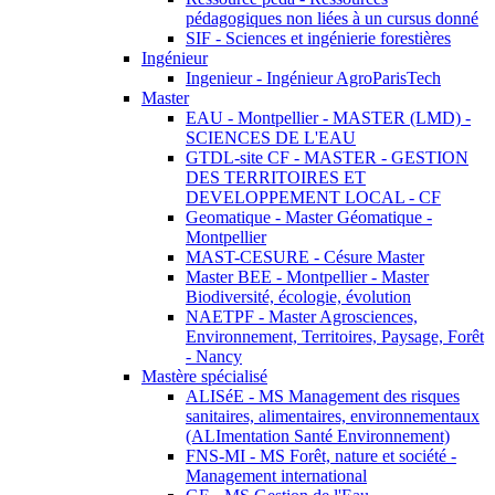
pédagogiques non liées à un cursus donné
SIF - Sciences et ingénierie forestières
Ingénieur
Ingenieur - Ingénieur AgroParisTech
Master
EAU - Montpellier - MASTER (LMD) -
SCIENCES DE L'EAU
GTDL-site CF - MASTER - GESTION
DES TERRITOIRES ET
DEVELOPPEMENT LOCAL - CF
Geomatique - Master Géomatique -
Montpellier
MAST-CESURE - Césure Master
Master BEE - Montpellier - Master
Biodiversité, écologie, évolution
NAETPF - Master Agrosciences,
Environnement, Territoires, Paysage, Forêt
- Nancy
Mastère spécialisé
ALISéE - MS Management des risques
sanitaires, alimentaires, environnementaux
(ALImentation Santé Environnement)
FNS-MI - MS Forêt, nature et société -
Management international