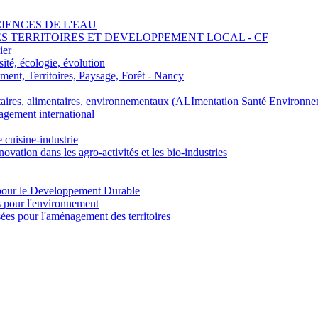
SCIENCES DE L'EAU
 DES TERRITOIRES ET DEVELOPPEMENT LOCAL - CF
ier
ité, écologie, évolution
nt, Territoires, Paysage, Forêt - Nancy
ires, alimentaires, environnementaux (ALImentation Santé Environne
agement international
e cuisine-industrie
n dans les agro-activités et les bio-industries
pour le Developpement Durable
s pour l'environnement
es pour l'aménagement des territoires