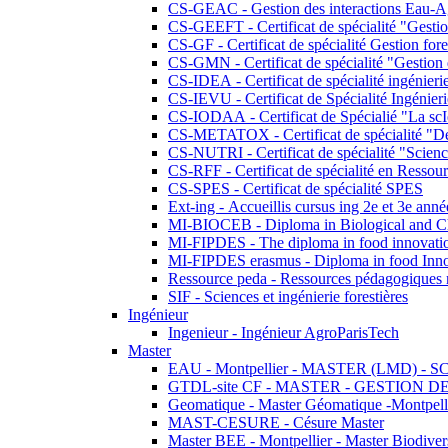
CS-GEAC - Gestion des interactions Eau-A
CS-GEEFT - Certificat de spécialité "Gesti
CS-GF - Certificat de spécialité Gestion fore
CS-GMN - Certificat de spécialité "Gestion 
CS-IDEA - Certificat de spécialité ingénier
CS-IEVU - Certificat de Spécialité Ingénier
CS-IODAA - Certificat de Spécialié "La sc
CS-METATOX - Certificat de spécialité "De l
CS-NUTRI - Certificat de spécialité "Sciences
CS-RFF - Certificat de spécialité en Ressource
CS-SPES - Certificat de spécialité SPES
Ext-ing - Accueillis cursus ing 2e et 3e anné
MI-BIOCEB - Diploma in Biological and Ch
MI-FIPDES - The diploma in food innovati
MI-FIPDES erasmus - Diploma in food Inno
Ressource peda - Ressources pédagogiques n
SIF - Sciences et ingénierie forestières
Ingénieur
Ingenieur - Ingénieur AgroParisTech
Master
EAU - Montpellier - MASTER (LMD) - 
GTDL-site CF - MASTER - GESTION
Geomatique - Master Géomatique -Montpell
MAST-CESURE - Césure Master
Master BEE - Montpellier - Master Biodivers