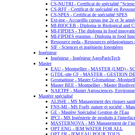
CS-NUTRI - Certificat de spécialité "Sciences
CS-RFF - Certificat de spécialité en Ressource
CS-SPES - Certificat de spécialité SPES
Ext-ing - Accueillis cursus ing 2e et 3e anné
MI-BIOCEB - Diploma in Biological and Ch
MI-FIPDES - The diploma in food innovati
MI-FIPDES erasmus - Diploma in food Inno
Ressource peda - Ressources pédagogiques n
SIF - Sciences et ingénierie forestières
Ingénieur
Ingénieur - Ingénieur AgroParisTech
Master
EAU - Montpellier - MASTER (LMD) - 
GTDL-site CF - MASTER - GESTION
Geomatique - Master Géomatique -Montpell
Master BEE - Montpellier - Master Biodivers
NAETPF - Master Agrosciences, Environneme
Mastère spécialisé
ALISéE - MS Management des risques sanita
FNS-MI - MS Forêt, nature et société - Man
GE - Mastère Spécialisé Gestion de l'Eau
IPCI - MS Ingénierie de produits à l'interfac
MASTERNOVA - MS Management de l’innovatio
OPT ENG - IEM WATER FOR ALL
OPT FR - IEM EAU POUR TOUS