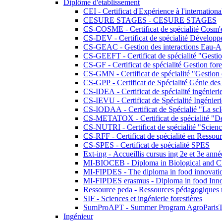
Diplôme d'établissement
CEI - Certificat d'Expérience à l'internationa
CESURE STAGES - CESURE STAGES
CS-COSME - Certificat de spécialité Cosm'
CS-DEV - Certificat de spécialité Développ
CS-GEAC - Gestion des interactions Eau-A
CS-GEEFT - Certificat de spécialité "Gesti
CS-GF - Certificat de spécialité Gestion fore
CS-GMN - Certificat de spécialité "Gestion 
CS-GPP - Certificat de Spécialité Génie des
CS-IDEA - Certificat de spécialité ingénier
CS-IEVU - Certificat de Spécialité Ingénier
CS-IODAA - Certificat de Spécialié "La sc
CS-METATOX - Certificat de spécialité "De l
CS-NUTRI - Certificat de spécialité "Sciences
CS-RFF - Certificat de spécialité en Ressource
CS-SPES - Certificat de spécialité SPES
Ext-ing - Accueillis cursus ing 2e et 3e anné
MI-BIOCEB - Diploma in Biological and Ch
MI-FIPDES - The diploma in food innovati
MI-FIPDES erasmus - Diploma in food Inno
Ressource peda - Ressources pédagogiques n
SIF - Sciences et ingénierie forestières
SumProAPT - Summer Program AgroParis
Ingénieur