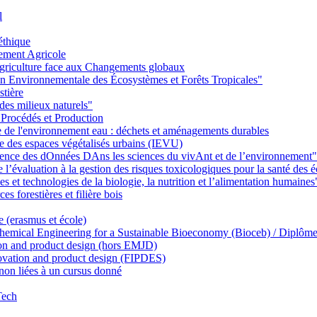
l
éthique
ement Agricole
griculture face aux Changements globaux
on Environnementale des Écosystèmes et Forêts Tropicales"
stière
des milieux naturels"
 Procédés et Production
ie de l'environnement eau : déchets et aménagements durables
ie des espaces végétalisés urbains (IEVU)
Ience des dOnnées DAns les sciences du vivAnt et de l’environnement"
’évaluation à la gestion des risques toxicologiques pour la santé des
 et technologies de la biologie, la nutrition et l’alimentation humaines
s forestières et filière bois
e (erasmus et école)
emical Engineering for a Sustainable Bioeconomy (Bioceb) / Diplôme
on and product design (hors EMJD)
vation and product design (FIPDES)
on liées à un cursus donné
Tech