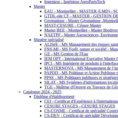
Ingenieur - Ingénieur AgroParisTech
Master
EAU - Montpellier - MASTER (LMD) - 
GTDL-site CF - MASTER - GESTION
Geomatique - Master Géomatique -Montpell
MAST-CESURE - Césure Master
Master BEE - Montpellier - Master Biodivers
NAETPF - Master Agrosciences, Environneme
Mastère spécialisé
ALISéE - MS Management des risques sanita
FNS-MI - MS Forêt, nature et société - Man
GE - MS Gestion de l'Eau
IEM OPT - International Executive Master
IPCI - MS Ingénierie de produits à l'interfac
MASTERNOVA - MS Management de l’innovatio
PAPDD - MS Politique et Action Publique 
PPSE - MS Politiques publiques et stratégie
SILAT - MS Systèmes d'informations localisé
TGE - Maîtrise d'Oeuvre en Travaux de Gé
Catalogue 2024 - 2025
Diplôme d'établissement
CEI - Certificat d'Expérience à l'internationa
CESURE STAGES - CESURE STAGES
CS-COSME - Certificat de spécialité Cosm'
CS-DEV - Certificat de spécialité Développ