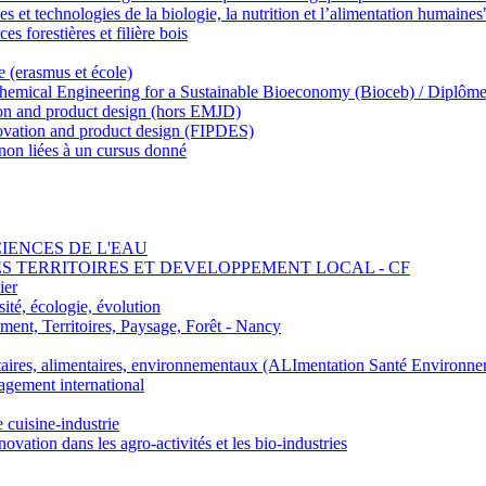
 et technologies de la biologie, la nutrition et l’alimentation humaines
s forestières et filière bois
e (erasmus et école)
emical Engineering for a Sustainable Bioeconomy (Bioceb) / Diplôme
on and product design (hors EMJD)
vation and product design (FIPDES)
on liées à un cursus donné
SCIENCES DE L'EAU
 DES TERRITOIRES ET DEVELOPPEMENT LOCAL - CF
ier
ité, écologie, évolution
nt, Territoires, Paysage, Forêt - Nancy
ires, alimentaires, environnementaux (ALImentation Santé Environne
agement international
e cuisine-industrie
n dans les agro-activités et les bio-industries