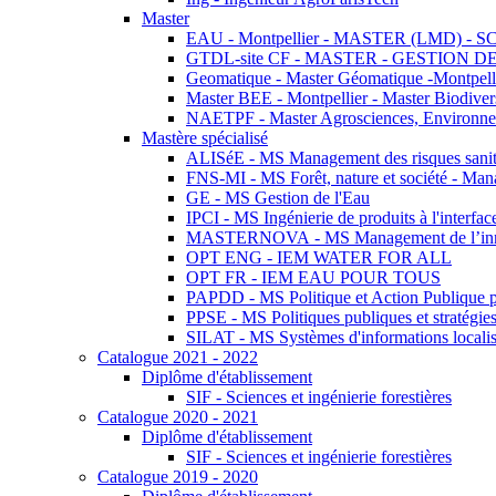
Master
EAU - Montpellier - MASTER (LMD) - 
GTDL-site CF - MASTER - GESTION
Geomatique - Master Géomatique -Montpell
Master BEE - Montpellier - Master Biodivers
NAETPF - Master Agrosciences, Environneme
Mastère spécialisé
ALISéE - MS Management des risques sanita
FNS-MI - MS Forêt, nature et société - Man
GE - MS Gestion de l'Eau
IPCI - MS Ingénierie de produits à l'interfac
MASTERNOVA - MS Management de l’innovatio
OPT ENG - IEM WATER FOR ALL
OPT FR - IEM EAU POUR TOUS
PAPDD - MS Politique et Action Publique 
PPSE - MS Politiques publiques et stratégie
SILAT - MS Systèmes d'informations localisé
Catalogue 2021 - 2022
Diplôme d'établissement
SIF - Sciences et ingénierie forestières
Catalogue 2020 - 2021
Diplôme d'établissement
SIF - Sciences et ingénierie forestières
Catalogue 2019 - 2020