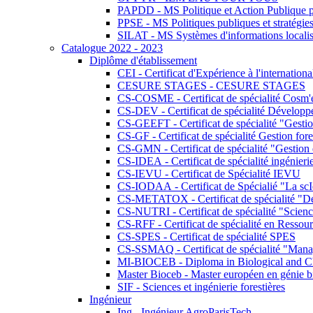
PAPDD - MS Politique et Action Publique 
PPSE - MS Politiques publiques et stratégie
SILAT - MS Systèmes d'informations localisé
Catalogue 2022 - 2023
Diplôme d'établissement
CEI - Certificat d'Expérience à l'internationa
CESURE STAGES - CESURE STAGES
CS-COSME - Certificat de spécialité Cosm'
CS-DEV - Certificat de spécialité Développ
CS-GEEFT - Certificat de spécialité "Gesti
CS-GF - Certificat de spécialité Gestion fore
CS-GMN - Certificat de spécialité "Gestion 
CS-IDEA - Certificat de spécialité ingénier
CS-IEVU - Certificat de Spécialité IEVU
CS-IODAA - Certificat de Spécialié "La sc
CS-METATOX - Certificat de spécialité "De l
CS-NUTRI - Certificat de spécialité "Sciences
CS-RFF - Certificat de spécialité en Ressource
CS-SPES - Certificat de spécialité SPES
CS-SSMAQ - Certificat de spécialité "Managem
MI-BIOCEB - Diploma in Biological and Ch
Master Bioceb - Master européen en génie b
SIF - Sciences et ingénierie forestières
Ingénieur
Ing - Ingénieur AgroParisTech