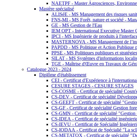
NAETPF - Master Agrosciences, Environneme
Mastère spécialisé
ALISéE - MS Management des risques sanita
FNS-MI - MS Forêt, nature et société - Man
GE - MS Gestion de l'Eau
IEM OPT - International Executive Master
IPCI - MS Ingénierie de produits à l'interfac
MASTERNOVA - MS Management de l’innovatio
PAPDD - MS Politique et Action Publique 
PPSE - MS Politiques publiques et stratégie
SILAT - MS Systèmes d'informations localisé
TGE - Maîtrise d'Œuvre en Travaux de Gén
Catalogue 2023 - 2024
Diplôme d'établissement
CEI - Certificat d'Expérience à l'internationa
CESURE STAGES - CESURE STAGES
CS-COSME - Certificat de spécialité Cosm'
CS-DEV - Certificat de spécialité Développ
CS-GEEFT - Certificat de spécialité "Gesti
CS-GF - Certificat de spécialité Gestion fore
CS-GMN - Certificat de spécialité "Gestion 
CS-IDEA - Certificat de spécialité ingénier
CS-IEVU - Certificat de Spécialité Ingénier
CS-IODAA - Certificat de Spécialié "La sc
CS-METATOX - Certificat de spécialité "De l