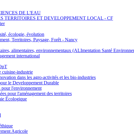
SCIENCES DE L'EAU
 DES TERRITOIRES ET DEVELOPPEMENT LOCAL - CF
ier
ité, écologie, évolution
nt, Territoires, Paysage, Forêt - Nancy
ires, alimentaires, environnementaux (ALImentation Santé Environne
agement international
 OpT
e cuisine-industrie
n dans les agro-activités et les bio-industries
pour le Developpement Durable
s pour l'environnement
es pour l'aménagement des territoires
nie Écologique
l
éthique
ement Agricole