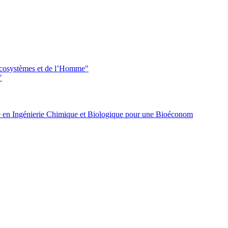
 écosystèmes et de l’Homme"
"
 en Ingénierie Chimique et Biologique pour une Bioéconom