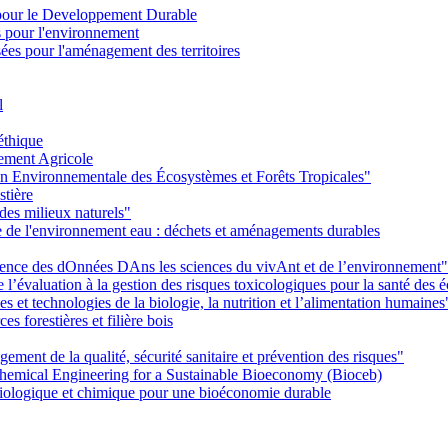
pour le Developpement Durable
s pour l'environnement
es pour l'aménagement des territoires
l
éthique
ement Agricole
on Environnementale des Écosystèmes et Forêts Tropicales"
stière
des milieux naturels"
ie de l'environnement eau : déchets et aménagements durables
Ience des dOnnées DAns les sciences du vivAnt et de l’environnement"
’évaluation à la gestion des risques toxicologiques pour la santé des
 et technologies de la biologie, la nutrition et l’alimentation humaines
s forestières et filière bois
ent de la qualité, sécurité sanitaire et prévention des risques"
emical Engineering for a Sustainable Bioeconomy (Bioceb)
iologique et chimique pour une bioéconomie durable