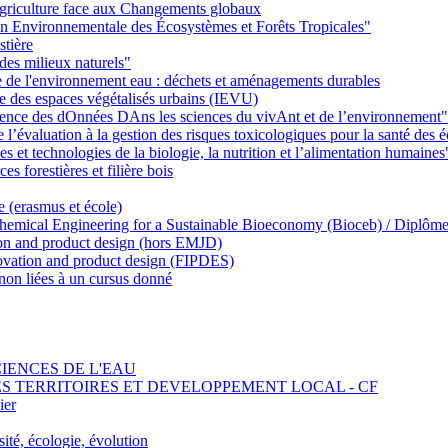
griculture face aux Changements globaux
on Environnementale des Écosystèmes et Forêts Tropicales"
stière
des milieux naturels"
ie de l'environnement eau : déchets et aménagements durables
ie des espaces végétalisés urbains (IEVU)
Ience des dOnnées DAns les sciences du vivAnt et de l’environnement"
’évaluation à la gestion des risques toxicologiques pour la santé des
 et technologies de la biologie, la nutrition et l’alimentation humaines
s forestières et filière bois
e (erasmus et école)
emical Engineering for a Sustainable Bioeconomy (Bioceb) / Diplôme
on and product design (hors EMJD)
vation and product design (FIPDES)
on liées à un cursus donné
SCIENCES DE L'EAU
 DES TERRITOIRES ET DEVELOPPEMENT LOCAL - CF
ier
ité, écologie, évolution