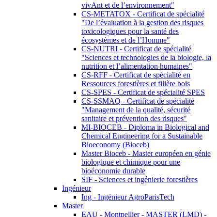
vivAnt et de l’environnement"
CS-METATOX - Certificat de spécialité
"De l’évaluation à la gestion des risques
toxicologiques pour la santé des
écosystèmes et de l’Homme"
CS-NUTRI - Certificat de spécialité
"Sciences et technologies de la biologie, la
nutrition et l’alimentation humaines"
CS-RFF - Certificat de spécialité en
Ressources forestières et filière bois
CS-SPES - Certificat de spécialité SPES
CS-SSMAQ - Certificat de spécialité
"Management de la qualité, sécurité
sanitaire et prévention des risques"
MI-BIOCEB - Diploma in Biological and
Chemical Engineering for a Sustainable
Bioeconomy (Bioceb)
Master Bioceb - Master européen en génie
biologique et chimique pour une
bioéconomie durable
SIF - Sciences et ingénierie forestières
Ingénieur
Ing - Ingénieur AgroParisTech
Master
EAU - Montpellier - MASTER (LMD) -