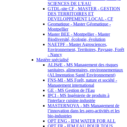
SCIENCES DE L'EAU
GTDL-site CF - MASTER - GESTION
DES TERRITOIRES ET
DEVELOPPEMENT LOCAL - CF
Geomatique - Master Géomatique -
Montpellier
Master BEE - Montpellier - Master
Biodiversité, écologie, évolution
NAETPF - Master Agrosciences,
Environnement, Territoires, Paysage, Forêt
- Nancy
Mastère spécialisé
ALISéE - MS Management des risques
sanitaires, alimentaires, environnementaux
(ALImentation Santé Environnement)
FNS-MI - MS Forêt, nature et société -
Management international
GE - MS Gestion de l'Eau
IPCI - MS Ingénierie de produits à
l'interface cuisine-industrie
MASTERNOVA - MS Management de
l’innovation dans les agro-activités et les
bio-industries
OPT ENG - IEM WATER FOR ALL
OPT FR - IEM EAU POUR TOUS