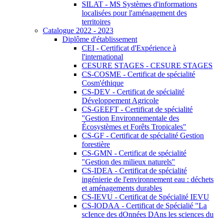
SILAT - MS Systèmes d'informations
localisées pour l'aménagement des
territoires
Catalogue 2022 - 2023
Diplôme d'établissement
CEI - Certificat d'Expérience à
l'international
CESURE STAGES - CESURE STAGES
CS-COSME - Certificat de spécialité
Cosm'éthique
CS-DEV - Certificat de spécialité
Développement Agricole
CS-GEEFT - Certificat de spécialité
"Gestion Environnementale des
Écosystèmes et Forêts Tropicales"
CS-GF - Certificat de spécialité Gestion
forestière
CS-GMN - Certificat de spécialité
"Gestion des milieux naturels"
CS-IDEA - Certificat de spécialité
ingénierie de l'environnement eau : déchets
et aménagements durables
CS-IEVU - Certificat de Spécialité IEVU
CS-IODAA - Certificat de Spécialié "La
scIence des dOnnées DAns les sciences du