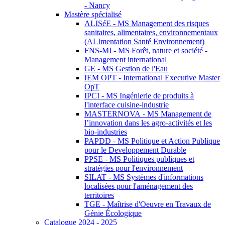
- Nancy
Mastère spécialisé
ALISéE - MS Management des risques
sanitaires, alimentaires, environnementaux
(ALImentation Santé Environnement)
FNS-MI - MS Forêt, nature et société -
Management international
GE - MS Gestion de l'Eau
IEM OPT - International Executive Master
OpT
IPCI - MS Ingénierie de produits à
l'interface cuisine-industrie
MASTERNOVA - MS Management de
l’innovation dans les agro-activités et les
bio-industries
PAPDD - MS Politique et Action Publique
pour le Developpement Durable
PPSE - MS Politiques publiques et
stratégies pour l'environnement
SILAT - MS Systèmes d'informations
localisées pour l'aménagement des
territoires
TGE - Maîtrise d'Oeuvre en Travaux de
Génie Écologique
Catalogue 2024 - 2025