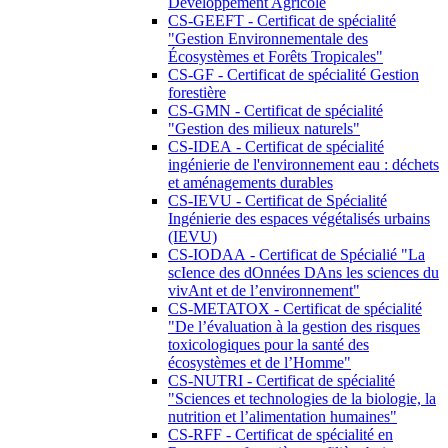
Développement Agricole
CS-GEEFT - Certificat de spécialité
"Gestion Environnementale des
Écosystèmes et Forêts Tropicales"
CS-GF - Certificat de spécialité Gestion
forestière
CS-GMN - Certificat de spécialité
"Gestion des milieux naturels"
CS-IDEA - Certificat de spécialité
ingénierie de l'environnement eau : déchets
et aménagements durables
CS-IEVU - Certificat de Spécialité
Ingénierie des espaces végétalisés urbains
(IEVU)
CS-IODAA - Certificat de Spécialié "La
scIence des dOnnées DAns les sciences du
vivAnt et de l’environnement"
CS-METATOX - Certificat de spécialité
"De l’évaluation à la gestion des risques
toxicologiques pour la santé des
écosystèmes et de l’Homme"
CS-NUTRI - Certificat de spécialité
"Sciences et technologies de la biologie, la
nutrition et l’alimentation humaines"
CS-RFF - Certificat de spécialité en