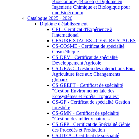
Bioeconomy (Bioceb) / Diplôme en
Ingénierie Chimique et Biologique pour
une Bioéconom
Catalogue 2025 - 2026
Diplôme d'établissement
CEI - Certificat d'Expérience à
l'international
CESURE STAGES - CESURE STAGES
CS-COSME - Certificat de spécialité
Cosm'éthique
CS-DEV - Certificat de spécialité
Développement Agricole
CS-GEAC - Gestion des interactions Eau-
Agriculture face aux Changements
globaux
CS-GEEFT - Certificat de spécialité
"Gestion Environnementale des
Écosystèmes et Forêts Tropicales"
CS-GF - Certificat de spécialité Gestion
forestière
CS-GMN - Certificat de spécialité
"Gestion des milieux naturels"
CS-GPP - Certificat de Spécialité Génie
des Procédés et Production
CS-IDEA - Certificat de spécialité