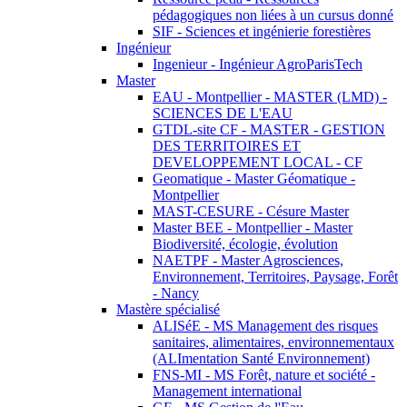
pédagogiques non liées à un cursus donné
SIF - Sciences et ingénierie forestières
Ingénieur
Ingenieur - Ingénieur AgroParisTech
Master
EAU - Montpellier - MASTER (LMD) -
SCIENCES DE L'EAU
GTDL-site CF - MASTER - GESTION
DES TERRITOIRES ET
DEVELOPPEMENT LOCAL - CF
Geomatique - Master Géomatique -
Montpellier
MAST-CESURE - Césure Master
Master BEE - Montpellier - Master
Biodiversité, écologie, évolution
NAETPF - Master Agrosciences,
Environnement, Territoires, Paysage, Forêt
- Nancy
Mastère spécialisé
ALISéE - MS Management des risques
sanitaires, alimentaires, environnementaux
(ALImentation Santé Environnement)
FNS-MI - MS Forêt, nature et société -
Management international