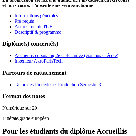
et hors cours. L’absentéisme sera sanctionné
Informations générales
Pré-requis
Acquisition de l'UE
Descriptif & programme
Diplôme(s) concerné(s)
Accueillis cursus ing 2e et 3e année (erasmus et école)
Ingénieur AgroParisTech
Parcours de rattachement
Génie des Procédés et Production Semestre 3
Format des notes
Numérique sur 20
Littérale/grade européen
Pour les étudiants du diplôme
Accueillis