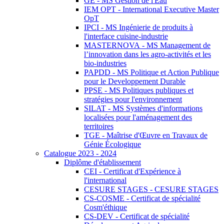
GE - MS Gestion de l'Eau
IEM OPT - International Executive Master
OpT
IPCI - MS Ingénierie de produits à
l'interface cuisine-industrie
MASTERNOVA - MS Management de
l’innovation dans les agro-activités et les
bio-industries
PAPDD - MS Politique et Action Publique
pour le Developpement Durable
PPSE - MS Politiques publiques et
stratégies pour l'environnement
SILAT - MS Systèmes d'informations
localisées pour l'aménagement des
territoires
TGE - Maîtrise d'Œuvre en Travaux de
Génie Écologique
Catalogue 2023 - 2024
Diplôme d'établissement
CEI - Certificat d'Expérience à
l'international
CESURE STAGES - CESURE STAGES
CS-COSME - Certificat de spécialité
Cosm'éthique
CS-DEV - Certificat de spécialité