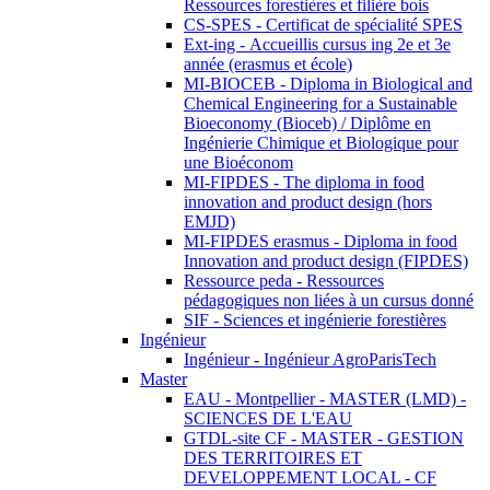
Ressources forestières et filière bois
CS-SPES - Certificat de spécialité SPES
Ext-ing - Accueillis cursus ing 2e et 3e
année (erasmus et école)
MI-BIOCEB - Diploma in Biological and
Chemical Engineering for a Sustainable
Bioeconomy (Bioceb) / Diplôme en
Ingénierie Chimique et Biologique pour
une Bioéconom
MI-FIPDES - The diploma in food
innovation and product design (hors
EMJD)
MI-FIPDES erasmus - Diploma in food
Innovation and product design (FIPDES)
Ressource peda - Ressources
pédagogiques non liées à un cursus donné
SIF - Sciences et ingénierie forestières
Ingénieur
Ingénieur - Ingénieur AgroParisTech
Master
EAU - Montpellier - MASTER (LMD) -
SCIENCES DE L'EAU
GTDL-site CF - MASTER - GESTION
DES TERRITOIRES ET
DEVELOPPEMENT LOCAL - CF