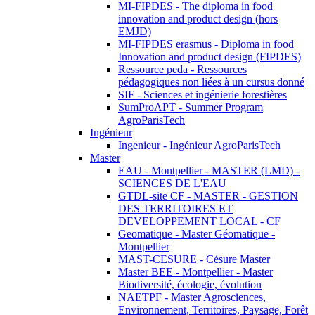
MI-FIPDES - The diploma in food
innovation and product design (hors
EMJD)
MI-FIPDES erasmus - Diploma in food
Innovation and product design (FIPDES)
Ressource peda - Ressources
pédagogiques non liées à un cursus donné
SIF - Sciences et ingénierie forestières
SumProAPT - Summer Program
AgroParisTech
Ingénieur
Ingenieur - Ingénieur AgroParisTech
Master
EAU - Montpellier - MASTER (LMD) -
SCIENCES DE L'EAU
GTDL-site CF - MASTER - GESTION
DES TERRITOIRES ET
DEVELOPPEMENT LOCAL - CF
Geomatique - Master Géomatique -
Montpellier
MAST-CESURE - Césure Master
Master BEE - Montpellier - Master
Biodiversité, écologie, évolution
NAETPF - Master Agrosciences,
Environnement, Territoires, Paysage, Forêt