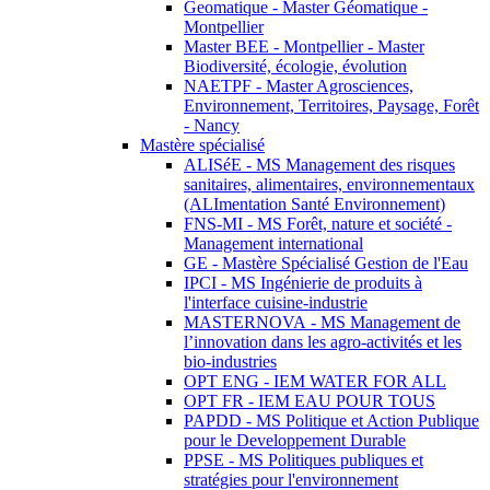
Geomatique - Master Géomatique -
Montpellier
Master BEE - Montpellier - Master
Biodiversité, écologie, évolution
NAETPF - Master Agrosciences,
Environnement, Territoires, Paysage, Forêt
- Nancy
Mastère spécialisé
ALISéE - MS Management des risques
sanitaires, alimentaires, environnementaux
(ALImentation Santé Environnement)
FNS-MI - MS Forêt, nature et société -
Management international
GE - Mastère Spécialisé Gestion de l'Eau
IPCI - MS Ingénierie de produits à
l'interface cuisine-industrie
MASTERNOVA - MS Management de
l’innovation dans les agro-activités et les
bio-industries
OPT ENG - IEM WATER FOR ALL
OPT FR - IEM EAU POUR TOUS
PAPDD - MS Politique et Action Publique
pour le Developpement Durable
PPSE - MS Politiques publiques et
stratégies pour l'environnement