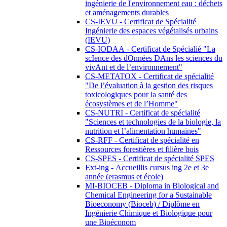
ingénierie de l'environnement eau : déchets
et aménagements durables
CS-IEVU - Certificat de Spécialité
Ingénierie des espaces végétalisés urbains
(IEVU)
CS-IODAA - Certificat de Spécialié "La
scIence des dOnnées DAns les sciences du
vivAnt et de l’environnement"
CS-METATOX - Certificat de spécialité
"De l’évaluation à la gestion des risques
toxicologiques pour la santé des
écosystèmes et de l’Homme"
CS-NUTRI - Certificat de spécialité
"Sciences et technologies de la biologie, la
nutrition et l’alimentation humaines"
CS-RFF - Certificat de spécialité en
Ressources forestières et filière bois
CS-SPES - Certificat de spécialité SPES
Ext-ing - Accueillis cursus ing 2e et 3e
année (erasmus et école)
MI-BIOCEB - Diploma in Biological and
Chemical Engineering for a Sustainable
Bioeconomy (Bioceb) / Diplôme en
Ingénierie Chimique et Biologique pour
une Bioéconom