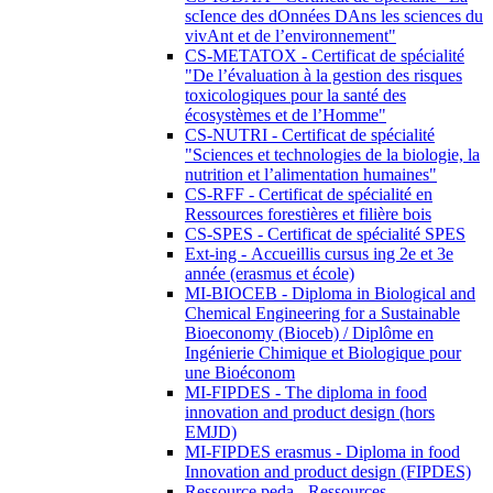
scIence des dOnnées DAns les sciences du
vivAnt et de l’environnement"
CS-METATOX - Certificat de spécialité
"De l’évaluation à la gestion des risques
toxicologiques pour la santé des
écosystèmes et de l’Homme"
CS-NUTRI - Certificat de spécialité
"Sciences et technologies de la biologie, la
nutrition et l’alimentation humaines"
CS-RFF - Certificat de spécialité en
Ressources forestières et filière bois
CS-SPES - Certificat de spécialité SPES
Ext-ing - Accueillis cursus ing 2e et 3e
année (erasmus et école)
MI-BIOCEB - Diploma in Biological and
Chemical Engineering for a Sustainable
Bioeconomy (Bioceb) / Diplôme en
Ingénierie Chimique et Biologique pour
une Bioéconom
MI-FIPDES - The diploma in food
innovation and product design (hors
EMJD)
MI-FIPDES erasmus - Diploma in food
Innovation and product design (FIPDES)
Ressource peda - Ressources